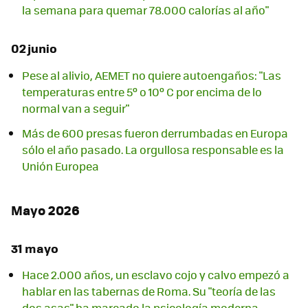
la semana para quemar 78.000 calorías al año"
02 junio
Pese al alivio, AEMET no quiere autoengaños: "Las
temperaturas entre 5º o 10º C por encima de lo
normal van a seguir"
Más de 600 presas fueron derrumbadas en Europa
sólo el año pasado. La orgullosa responsable es la
Unión Europea
Mayo 2026
31 mayo
Hace 2.000 años, un esclavo cojo y calvo empezó a
hablar en las tabernas de Roma. Su "teoría de las
dos asas" ha marcado la psicología moderna