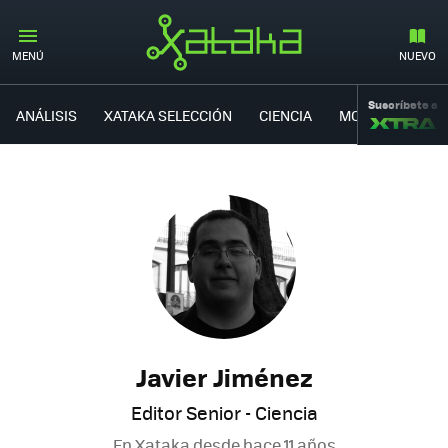
MENÚ
NUEVO
Suscríbete a
ANÁLISIS
XATAKA SELECCIÓN
CIENCIA
MOVILIDAD
Javier Jiménez
Editor Senior - Ciencia
En Xataka desde
hace 11 años