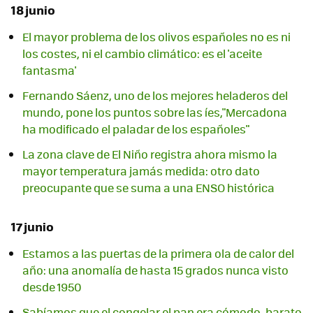
18 junio
El mayor problema de los olivos españoles no es ni
los costes, ni el cambio climático: es el 'aceite
fantasma'
Fernando Sáenz, uno de los mejores heladeros del
mundo, pone los puntos sobre las íes,"Mercadona
ha modificado el paladar de los españoles"
La zona clave de El Niño registra ahora mismo la
mayor temperatura jamás medida: otro dato
preocupante que se suma a una ENSO histórica
17 junio
Estamos a las puertas de la primera ola de calor del
año: una anomalía de hasta 15 grados nunca visto
desde 1950
Sabíamos que el congelar el pan era cómodo, barato