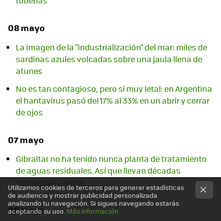
tuberías
08 mayo
La imagen de la "industrialización" del mar: miles de
sardinas azules volcadas sobre una jaula llena de
atunes
No es tan contagioso, pero sí muy letal: en Argentina
el hantavirus pasó del 17% al 33% en un abrir y cerrar
de ojos
07 mayo
Gibraltar no ha tenido nunca planta de tratamiento
de aguas residuales. Así que llevan décadas
echándolas al mar
Utilizamos cookies de terceros para generar estadísticas
de audiencia y mostrar publicidad personalizada
analizando tu navegación. Si sigues navegando estarás
06 mayo
aceptando su uso.
Más información