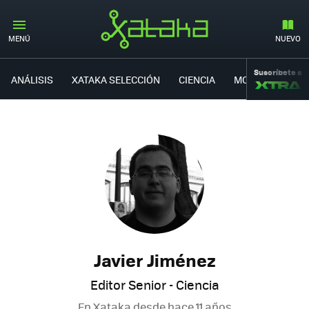
MENÚ
NUEVO
Suscríbete a
ANÁLISIS
XATAKA SELECCIÓN
CIENCIA
MOVILIDAD
Javier Jiménez
Editor Senior - Ciencia
En Xataka desde
hace 11 años