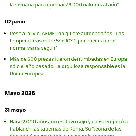
la semana para quemar 78.000 calorías al año"
02 junio
Pese al alivio, AEMET no quiere autoengaños: "Las
temperaturas entre 5º o 10º C por encima de lo
normal van a seguir"
Más de 600 presas fueron derrumbadas en Europa
sólo el año pasado. La orgullosa responsable es la
Unión Europea
Mayo 2026
31 mayo
Hace 2.000 años, un esclavo cojo y calvo empezó a
hablar en las tabernas de Roma. Su "teoría de las
dos asas" ha marcado la psicología moderna