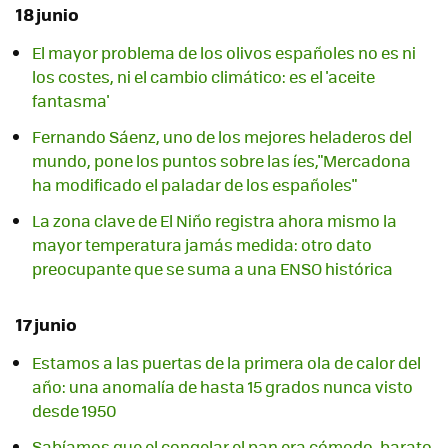
18 junio
El mayor problema de los olivos españoles no es ni
los costes, ni el cambio climático: es el 'aceite
fantasma'
Fernando Sáenz, uno de los mejores heladeros del
mundo, pone los puntos sobre las íes,"Mercadona
ha modificado el paladar de los españoles"
La zona clave de El Niño registra ahora mismo la
mayor temperatura jamás medida: otro dato
preocupante que se suma a una ENSO histórica
17 junio
Estamos a las puertas de la primera ola de calor del
año: una anomalía de hasta 15 grados nunca visto
desde 1950
Sabíamos que el congelar el pan era cómodo, barato