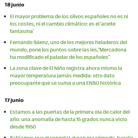
18 junio
El mayor problema de los olivos españoles no es ni
los costes, ni el cambio climático: es el 'aceite
fantasma'
Fernando Sáenz, uno de los mejores heladeros del
mundo, pone los puntos sobre las íes,"Mercadona
ha modificado el paladar de los españoles"
La zona clave de El Niño registra ahora mismo la
mayor temperatura jamás medida: otro dato
preocupante que se suma a una ENSO histórica
17 junio
Estamos a las puertas de la primera ola de calor del
año: una anomalía de hasta 15 grados nunca visto
desde 1950
Sabíamos que el congelar el pan era cómodo, barato