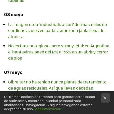
tuberías
08 mayo
La imagen de la "industrialización" del mar: miles de
sardinas azules volcadas sobre una jaula llena de
atunes
No es tan contagioso, pero sí muy letal: en Argentina
el hantavirus pasó del 17% al 33% en un abrir y cerrar
de ojos
07 mayo
Gibraltar no ha tenido nunca planta de tratamiento
de aguas residuales. Así que llevan décadas
echándolas al mar
Utilizamos cookies de terceros para generar estadísticas
de audiencia y mostrar publicidad personalizada
analizando tu navegación. Si sigues navegando estarás
06 mayo
aceptando su uso.
Más información