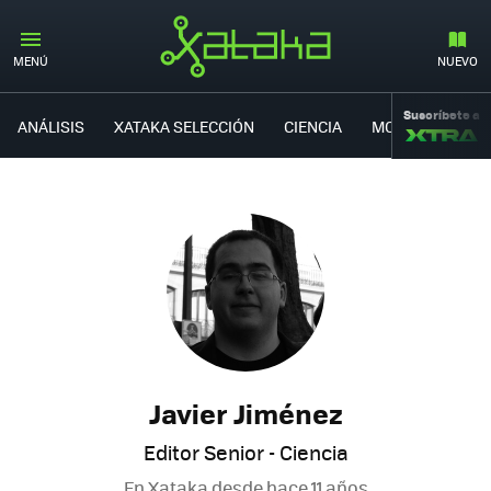
MENÚ
NUEVO
Suscríbete a
ANÁLISIS
XATAKA SELECCIÓN
CIENCIA
MOVILIDAD
Javier Jiménez
Editor Senior - Ciencia
En Xataka desde
hace 11 años