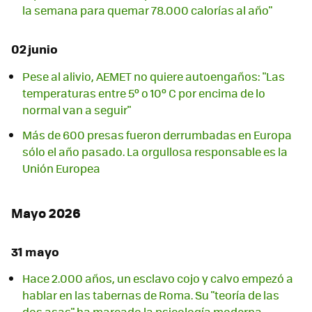
la semana para quemar 78.000 calorías al año"
02 junio
Pese al alivio, AEMET no quiere autoengaños: "Las
temperaturas entre 5º o 10º C por encima de lo
normal van a seguir"
Más de 600 presas fueron derrumbadas en Europa
sólo el año pasado. La orgullosa responsable es la
Unión Europea
Mayo 2026
31 mayo
Hace 2.000 años, un esclavo cojo y calvo empezó a
hablar en las tabernas de Roma. Su "teoría de las
dos asas" ha marcado la psicología moderna