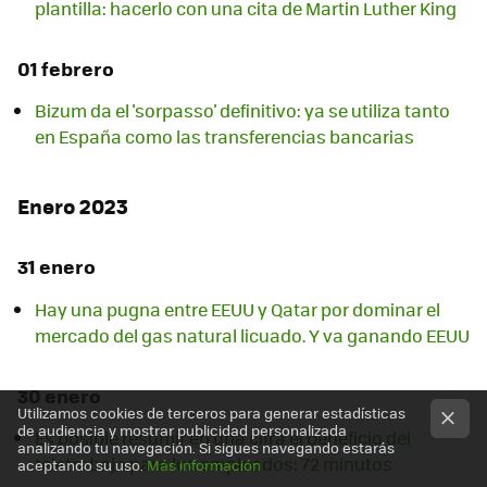
plantilla: hacerlo con una cita de Martin Luther King
01 febrero
Bizum da el 'sorpasso' definitivo: ya se utiliza tanto
en España como las transferencias bancarias
Enero 2023
31 enero
Hay una pugna entre EEUU y Qatar por dominar el
mercado del gas natural licuado. Y va ganando EEUU
30 enero
Utilizamos cookies de terceros para generar estadísticas
de audiencia y mostrar publicidad personalizada
Es posible resumir en una cifra el beneficio del
analizando tu navegación. Si sigues navegando estarás
teletrabajo para los empleados: 72 minutos
aceptando su uso.
Más información