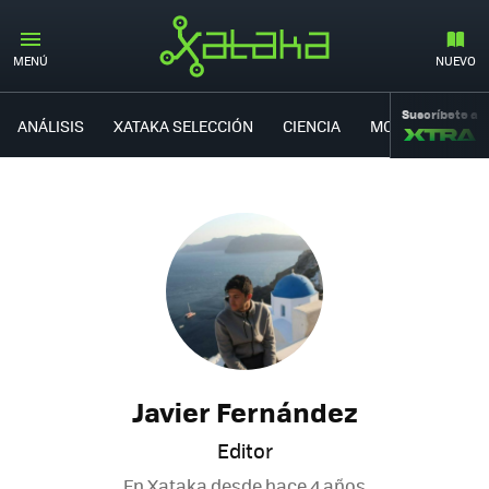
MENÚ
NUEVO
Suscríbete a
ANÁLISIS
XATAKA SELECCIÓN
CIENCIA
MOVILIDAD
Javier Fernández
Editor
En Xataka desde
hace 4 años