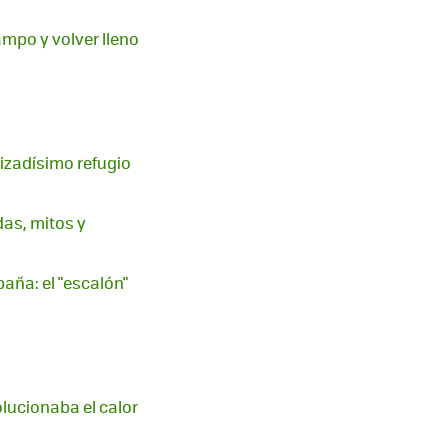
ampo y volver lleno
izadísimo refugio
das, mitos y
aña: el "escalón"
olucionaba el calor