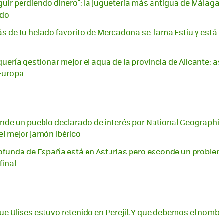
ir perdiendo dinero": la juguetería más antigua de Málaga e
ndo
s de tu helado favorito de Mercadona se llama Estiu y está
I quería gestionar mejor el agua de la provincia de Alicante: 
Europa
de un pueblo declarado de interés por National Geographi
 el mejor jamón ibérico
funda de España está en Asturias pero esconde un problem
final
que Ulises estuvo retenido en Perejil. Y que debemos el nomb