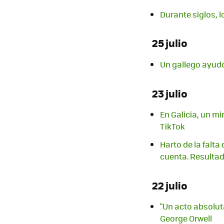
Durante siglos, 
25 julio
Un gallego ayudó
23 julio
En Galicia, un m
TikTok
Harto de la falt
cuenta. Resultad
22 julio
"Un acto absolut
George Orwell