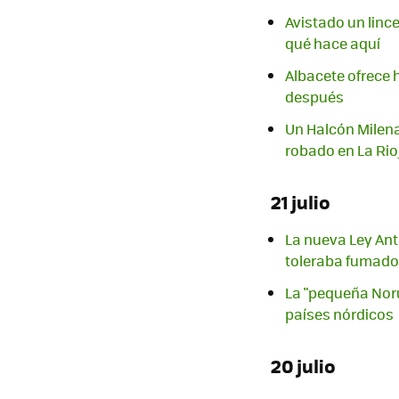
Avistado un linc
qué hace aquí
Albacete ofrece 
después
Un Halcón Milena
robado en La Rio
21 julio
La nueva Ley Ant
toleraba fumador
La "pequeña Norue
países nórdicos
20 julio