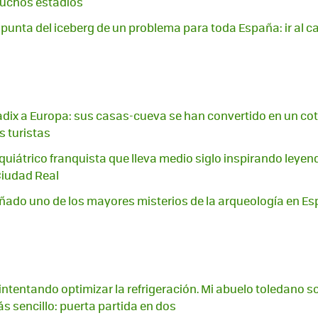
muchos estadios
punta del iceberg de un problema para toda España: ir al c
adix a Europa: sus casas-cueva se han convertido en un cot
s turistas
iquiátrico franquista que lleva medio siglo inspirando leyen
Ciudad Real
do uno de los mayores misterios de la arqueología en Esp
intentando optimizar la refrigeración. Mi abuelo toledano s
s sencillo: puerta partida en dos