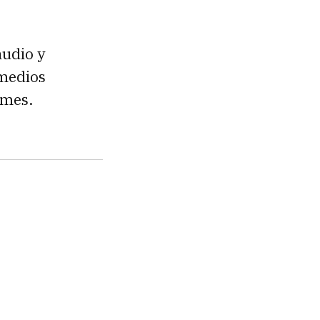
audio y
 medios
ames.