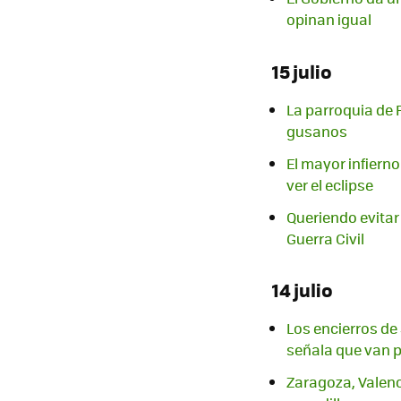
opinan igual
15 julio
La parroquia de
gusanos
El mayor infiern
ver el eclipse
Queriendo evitar
Guerra Civil
14 julio
Los encierros de 
señala que van 
Zaragoza, Valenc