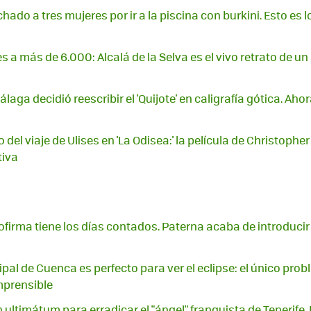
ado a tres mujeres por ir a la piscina con burkini. Esto es lo
 a más de 6.000: Alcalá de la Selva es el vivo retrato de un
laga decidió reescribir el 'Quijote' en caligrafía gótica. Aho
o del viaje de Ulises en 'La Odisea:' la película de Christophe
tiva
tofirma tiene los días contados. Paterna acaba de introducir 
pal de Cuenca es perfecto para ver el eclipse: el único pro
mprensible
 ultimátum para erradicar el "ángel" franquista de Tenerife.