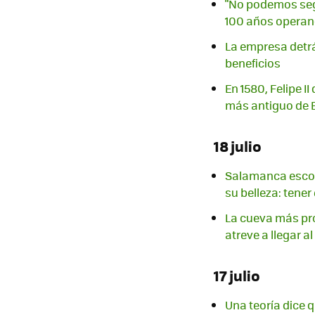
"No podemos segu
100 años opera
La empresa detrá
beneficios
En 1580, Felipe I
más antiguo de 
18 julio
Salamanca escon
su belleza: tener
La cueva más pro
atreve a llegar al 
17 julio
Una teoría dice 