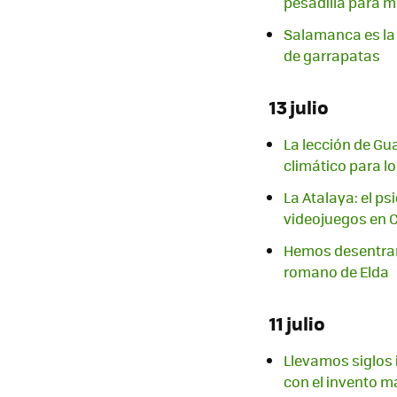
pesadilla para 
Salamanca es la 
de garrapatas
13 julio
La lección de Gu
climático para lo
La Atalaya: el ps
videojuegos en 
Hemos desentraña
romano de Elda
11 julio
Llevamos siglos 
con el invento má