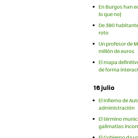
En Burgos han ech
lo que no)
De 380 habitantes
roto
Un profesor de Má
millón de euros
El mapa definitiv
de forma interac
16 julio
El infierno de Au
administración
El término munici
galimatías inco
El Gobierno da un