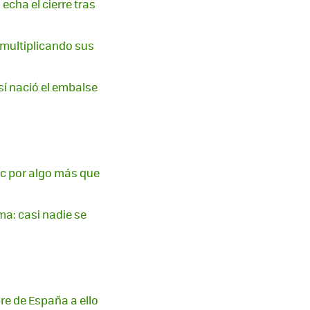
cha el cierre tras
 multiplicando sus
así nació el embalse
c por algo más que
a: casi nadie se
re de España a ello