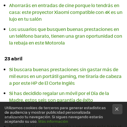
Ahorrarás en entradas de cine porque lo tendrás en
casa: este proyector Xiaomi compatible con 4K es un
lujo en tu salón
Los usuarios que busquen buenas prestaciones en
un teléfono barato, tienen una gran oportunidad con
la rebaja en este Motorola
23 abril
Si buscara buenas prestaciones sin gastar más de
mil euros en un portátil gaming, me tiraría de cabeza
a por este HP de El Corte Inglés
Si has decidido regalar un móvil por el Día de la
Madre, estos seis son garantía de éxito
Utilizamos cookies de terceros para generar estadísticas
de audiencia y mostrar publicidad personalizada
22 abril
analizando tu navegación. Si sigues navegando estarás
aceptando su uso.
Más información
MediaMarkt nunca ha tenido a un precio más bajo el