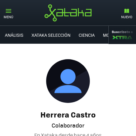
MENÚ
NUEVO
Suscríbete a
ANÁLISIS
XATAKA SELECCIÓN
CIENCIA
MOVILIDAD
Herrera Castro
Colaborador
En Xataka desde
hace 4 años