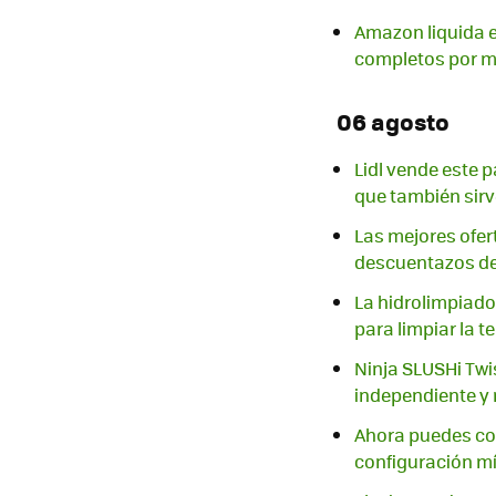
Amazon liquida es
completos por m
06 agosto
Lidl vende este 
que también sirve
Las mejores ofer
descuentazos de
La hidrolimpiado
para limpiar la t
Ninja SLUSHi Twi
independiente y
Ahora puedes com
configuración m