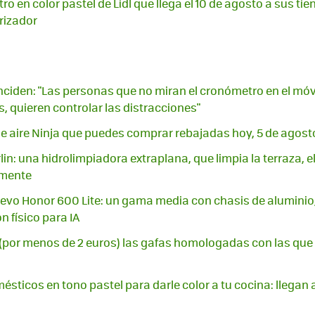
ro en color pastel de Lidl que llega el 10 de agosto a sus ti
orizador
ciden: "Las personas que no miran el cronómetro en el móvil 
, quieren controlar las distracciones"
de aire Ninja que puedes comprar rebajadas hoy, 5 de agost
in: una hidrolimpiadora extraplana, que limpia la terraza, e
lmente
 nuevo Honor 600 Lite: un gama media con chasis de aluminio,
n físico para IA
(por menos de 2 euros) las gafas homologadas con las que v
sticos en tono pastel para darle color a tu cocina: llegan 