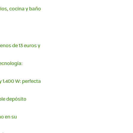
rios, cocina y baño
enos de 13 euros y
tecnología:
 1.400 W: perfecta
ble depósito
no en su