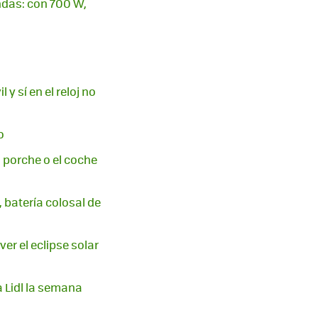
endas: con 700 W,
y sí en el reloj no
o
l porche o el coche
 batería colosal de
er el eclipse solar
a Lidl la semana