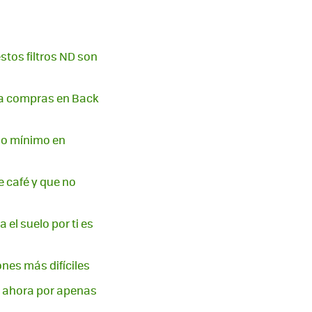
estos filtros ND son
i la compras en Back
cio mínimo en
e café y que no
el suelo por ti es
ones más difíciles
: ahora por apenas