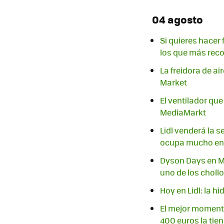
04 agosto
Si quieres hacer 
los que más re
La freidora de ai
Market
El ventilador qu
MediaMarkt
Lidl venderá la 
ocupa mucho en 
Dyson Days en Med
uno de los choll
Hoy en Lidl: la h
El mejor moment
400 euros la tien