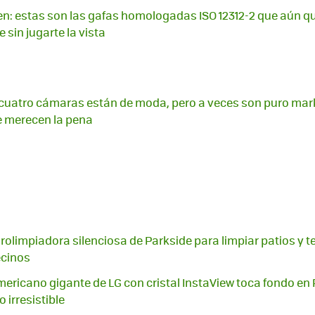
en: estas son las gafas homologadas ISO 12312-2 que aún
e sin jugarte la vista
cuatro cámaras están de moda, pero a veces son puro mark
ue merecen la pena
idrolimpiadora silenciosa de Parkside para limpiar patios y t
ecinos
 americano gigante de LG con cristal InstaView toca fondo
 irresistible