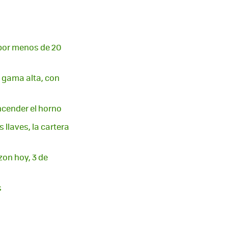
 por menos de 20
e gama alta, con
encender el horno
 llaves, la cartera
on hoy, 3 de
s