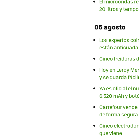
El microondas ret
20 litros y temp
05 agosto
Los expertos coin
están anticuadas
Cinco freidoras 
Hoy en Leroy Merl
y se guarda fáci
Ya es oficial el
6.520 mAh y botó
Carrefour vende 
de forma segura
Cinco electrodomé
que viene