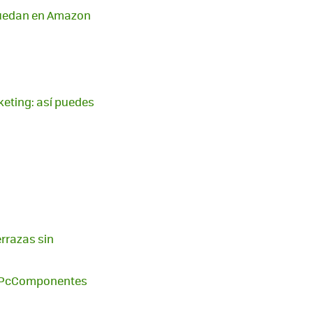
 quedan en Amazon
eting: así puedes
errazas sin
 en PcComponentes