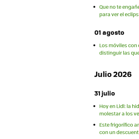
Que no te engañ
para ver el eclips
01 agosto
Los móviles con 
distinguir las q
Julio 2026
31 julio
Hoy en Lidl: la h
molestar a los v
Este frigorífico
con un descuento