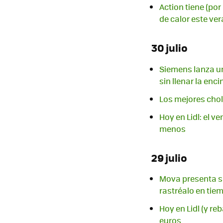
Action tiene (por
de calor este ve
30 julio
Siemens lanza un
sin llenar la en
Los mejores chol
Hoy en Lidl: el v
menos
29 julio
Mova presenta su
rastréalo en tie
Hoy en Lidl (y re
euros