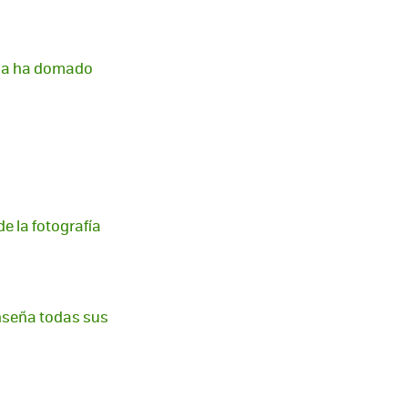
y la ha domado
e la fotografía
enseña todas sus