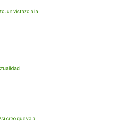
o: un vistazo a la
ctualidad
Así creo que va a