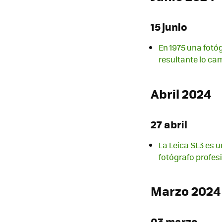
15 junio
En 1975 una fotóg
resultante lo ca
Abril 2024
27 abril
La Leica SL3 es
fotógrafo profes
Marzo 2024
03 marzo