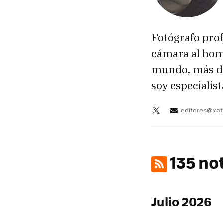
Fotógrafo prof
cámara al homb
mundo, más de
soy especialis
editores@xa
135 no
Julio 2026