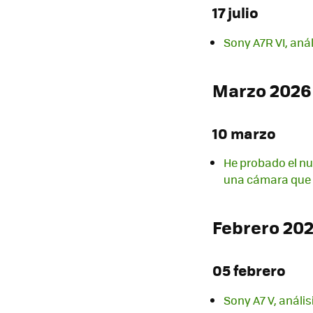
17 julio
Sony A7R VI, anál
Marzo 2026
10 marzo
He probado el nu
una cámara que
Febrero 20
05 febrero
Sony A7 V, análi