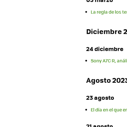
La regla de los t
Diciembre 
24 diciembre
Sony A7C R, análi
Agosto 202
23 agosto
El día en el que
21 agosto