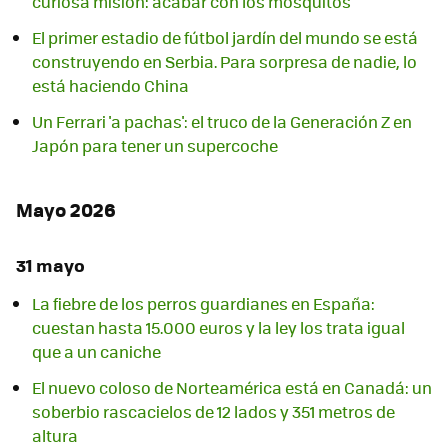
curiosa misión: acabar con los mosquitos
El primer estadio de fútbol jardín del mundo se está
construyendo en Serbia. Para sorpresa de nadie, lo
está haciendo China
Un Ferrari 'a pachas': el truco de la Generación Z en
Japón para tener un supercoche
Mayo 2026
31 mayo
La fiebre de los perros guardianes en España:
cuestan hasta 15.000 euros y la ley los trata igual
que a un caniche
El nuevo coloso de Norteamérica está en Canadá: un
soberbio rascacielos de 12 lados y 351 metros de
altura