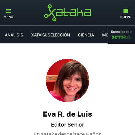
MENÚ
NUEVO
Suscríbete a
ANÁLISIS
XATAKA SELECCIÓN
CIENCIA
MOVILIDAD
Eva R. de Luis
Editor Senior
En Xataka desde
hace 8 años