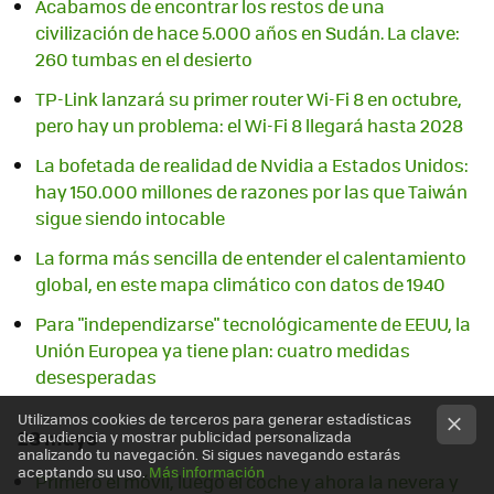
Acabamos de encontrar los restos de una
civilización de hace 5.000 años en Sudán. La clave:
260 tumbas en el desierto
TP-Link lanzará su primer router Wi-Fi 8 en octubre,
pero hay un problema: el Wi-Fi 8 llegará hasta 2028
La bofetada de realidad de Nvidia a Estados Unidos:
hay 150.000 millones de razones por las que Taiwán
sigue siendo intocable
La forma más sencilla de entender el calentamiento
global, en este mapa climático con datos de 1940
Para "independizarse" tecnológicamente de EEUU, la
Unión Europea ya tiene plan: cuatro medidas
desesperadas
Utilizamos cookies de terceros para generar estadísticas
28 mayo
de audiencia y mostrar publicidad personalizada
analizando tu navegación. Si sigues navegando estarás
aceptando su uso.
Más información
Primero el móvil, luego el coche y ahora la nevera y