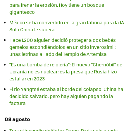
para frenar la erosión. Hoy tiene un bosque
gigantesco
México se ha convertido en la gran fábrica para la IA.
Solo China le supera
Hace 1.200 alguien decidió proteger a dos bebés
gemelos escondiéndolos en un sitio inverosímil:
unas letrinas al lado del Templo de Artemisa
"Es una bomba de relojería": El nuevo "Chernóbil" de
Ucrania no es nuclear: es la presa que Rusia hizo
estallar en 2023
El río Yangtsé estaba al borde del colapso: China ha
decidido salvarlo, pero hay alguien pagando la
factura
08 agosto
Tras el incendio de Notre-Dame, París solo quería