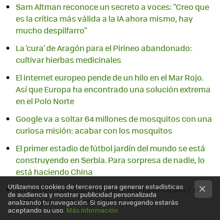
Sam Altman reconoce un secreto a voces: "Creo que
es la crítica más válida a la IA ahora mismo, hay
mucho despilfarro"
La 'cura' de Aragón para el Pirineo abandonado:
cultivar hierbas medicinales
El internet europeo pende de un hilo en el Mar Rojo.
Así que Europa ha encontrado una solución extrema
en el Polo Norte
Google va a soltar 64 millones de mosquitos con una
curiosa misión: acabar con los mosquitos
El primer estadio de fútbol jardín del mundo se está
construyendo en Serbia. Para sorpresa de nadie, lo
está haciendo China
Utilizamos cookies de terceros para generar estadísticas
Un Ferrari 'a pachas': el truco de la Generación Z en
de audiencia y mostrar publicidad personalizada
Japón para tener un supercoche
analizando tu navegación. Si sigues navegando estarás
aceptando su uso.
Más información