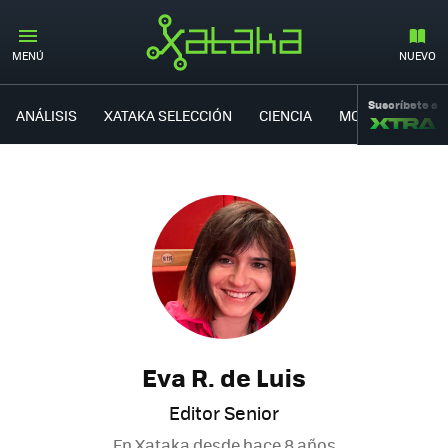
MENÚ
NUEVO
Suscríbete a
ANÁLISIS
XATAKA SELECCIÓN
CIENCIA
MOVILIDAD
Eva R. de Luis
Editor Senior
En Xataka desde
hace 8 años