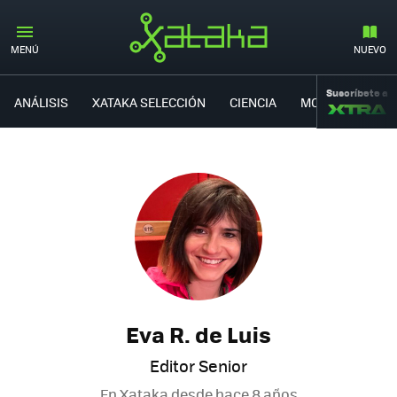
MENÚ
NUEVO
Suscríbete a
ANÁLISIS
XATAKA SELECCIÓN
CIENCIA
MOVILIDAD
Eva R. de Luis
Editor Senior
En Xataka desde
hace 8 años