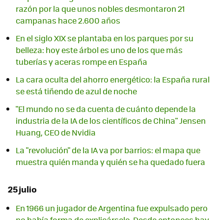
razón por la que unos nobles desmontaron 21
campanas hace 2.600 años
En el siglo XIX se plantaba en los parques por su
belleza: hoy este árbol es uno de los que más
tuberías y aceras rompe en España
La cara oculta del ahorro energético: la España rural
se está tiñendo de azul de noche
"El mundo no se da cuenta de cuánto depende la
industria de la IA de los científicos de China" Jensen
Huang, CEO de Nvidia
La "revolución" de la IA va por barrios: el mapa que
muestra quién manda y quién se ha quedado fuera
25 julio
En 1966 un jugador de Argentina fue expulsado pero
no había forma de explicárselo. Desde entonces hay