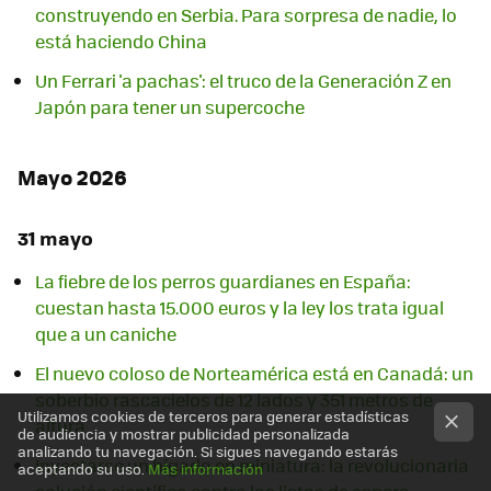
construyendo en Serbia. Para sorpresa de nadie, lo
está haciendo China
Un Ferrari 'a pachas': el truco de la Generación Z en
Japón para tener un supercoche
Mayo 2026
31 mayo
La fiebre de los perros guardianes en España:
cuestan hasta 15.000 euros y la ley los trata igual
que a un caniche
El nuevo coloso de Norteamérica está en Canadá: un
soberbio rascacielos de 12 lados y 351 metros de
Utilizamos cookies de terceros para generar estadísticas
altura
de audiencia y mostrar publicidad personalizada
analizando tu navegación. Si sigues navegando estarás
Inyectarse un hígado en miniatura: la revolucionaria
aceptando su uso.
Más información