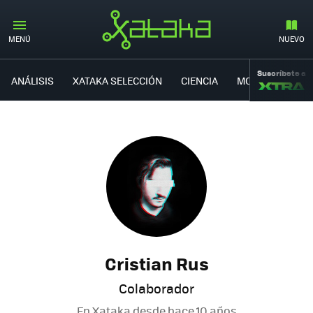
MENÚ
NUEVO
Suscríbete a
ANÁLISIS
XATAKA SELECCIÓN
CIENCIA
MOVILIDAD
Cristian Rus
Colaborador
En Xataka desde
hace 10 años