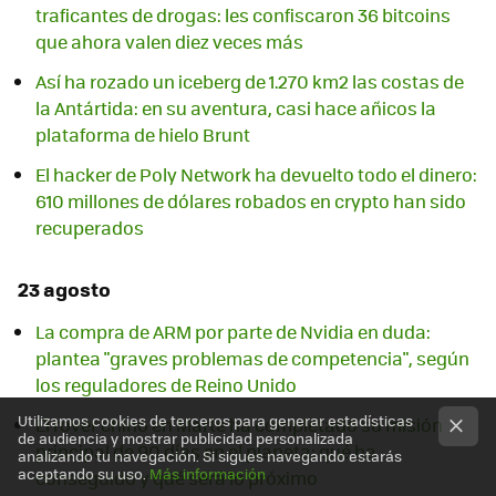
traficantes de drogas: les confiscaron 36 bitcoins
que ahora valen diez veces más
Así ha rozado un iceberg de 1.270 km2 las costas de
la Antártida: en su aventura, casi hace añicos la
plataforma de hielo Brunt
El hacker de Poly Network ha devuelto todo el dinero:
610 millones de dólares robados en crypto han sido
recuperados
23 agosto
La compra de ARM por parte de Nvidia en duda:
plantea "graves problemas de competencia", según
los reguladores de Reino Unido
Utilizamos cookies de terceros para generar estadísticas
El rover chino en Marte ha completado su misión
de audiencia y mostrar publicidad personalizada
principal de 90 días en el planeta: qué ha
analizando tu navegación. Si sigues navegando estarás
aceptando su uso.
Más información
conseguido y qué será lo próximo