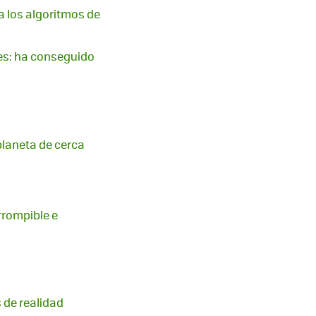
 a los algoritmos de
es: ha conseguido
planeta de cerca
irrompible e
 de realidad