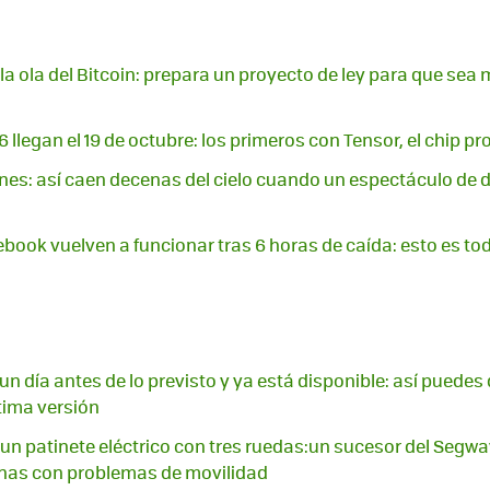
 la ola del Bitcoin: prepara un proyecto de ley para que se
6 llegan el 19 de octubre: los primeros con Tensor, el chip p
ones: así caen decenas del cielo cuando un espectáculo de d
ook vuelven a funcionar tras 6 horas de caída: esto es t
un día antes de lo previsto y ya está disponible: así puedes
ltima versión
un patinete eléctrico con tres ruedas:un sucesor del Segw
onas con problemas de movilidad