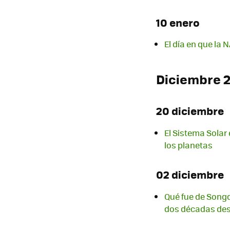
10 enero
El día en que la
Diciembre 
20 diciembre
El Sistema Solar 
los planetas
02 diciembre
Qué fue de Songd
dos décadas de