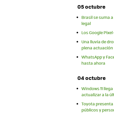
05 octubre
Brasil se suma a
legal
Los Google Pixel 
Una lluvia de dr
plena actuación
WhatsApp y Faceb
hasta ahora
04 octubre
Windows 11 llega 
actualizar a la ú
Toyota presenta 
públicos y pers