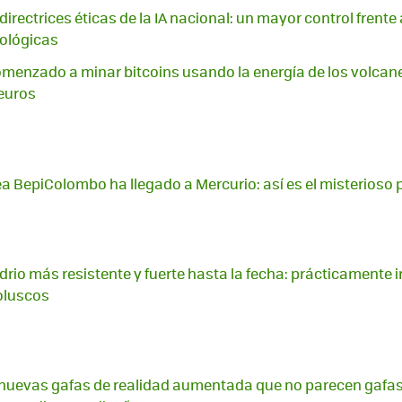
irectrices éticas de la IA nacional: un mayor control frente
nológicas
omenzado a minar bitcoins usando la energía de los volcan
euros
a BepiColombo ha llegado a Mercurio: así es el misterioso 
vidrio más resistente y fuerte hasta la fecha: prácticamente 
moluscos
s nuevas gafas de realidad aumentada que no parecen gafas