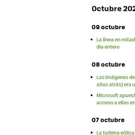
Octubre 20
09 octubre
La línea en mita
día entero
08 octubre
Las imágenes de 
años atrás) era 
Microsoft apuest
acceso a ellas e
07 octubre
La turbina eólica