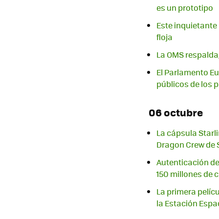
es un prototipo
Este inquietante
floja
La OMS respalda,
El Parlamento Eu
públicos de los
06 octubre
La cápsula Starl
Dragon Crew de
Autenticación de
150 millones de 
La primera pelícu
la Estación Espa