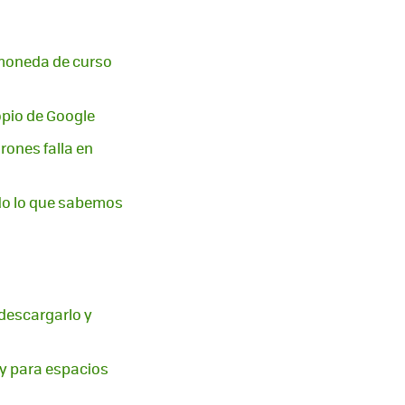
a moneda de curso
ropio de Google
rones falla en
odo lo que sabemos
 descargarlo y
ay para espacios