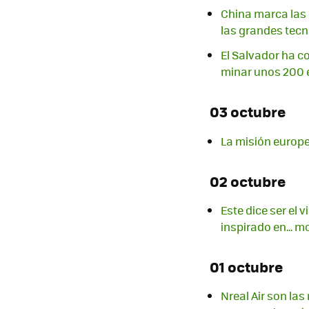
China marca las d
las grandes tec
El Salvador ha c
minar unos 200 
03 octubre
La misión europe
02 octubre
Este dice ser el 
inspirado en... 
01 octubre
Nreal Air son la