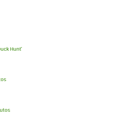
Duck Hunt'
tos
nutos