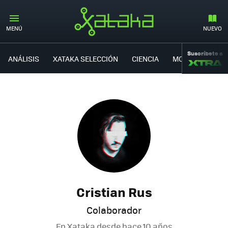
MENÚ
NUEVO
Suscríbete a
ANÁLISIS
XATAKA SELECCIÓN
CIENCIA
MOVILIDAD
Cristian Rus
Colaborador
En Xataka desde
hace 10 años