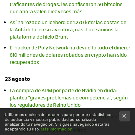
traficantes de drogas: les confiscaron 36 bitcoins
que ahora valen diez veces más
Así ha rozado un iceberg de 1.270 km2 las costas de
la Antártida: en su aventura, casi hace añicos la
plataforma de hielo Brunt
El hacker de Poly Network ha devuelto todo el dinero:
610 millones de dólares robados en crypto han sido
recuperados
23 agosto
La compra de ARM por parte de Nvidia en duda:
plantea "graves problemas de competencia", según
los reguladores de Reino Unido
Utilizamos cookies de terceros para generar estadísticas
El rover chino en Marte ha completado su misión
de audiencia y mostrar publicidad personalizada
principal de 90 días en el planeta: qué ha
analizando tu navegación. Si sigues navegando estarás
aceptando su uso.
Más información
conseguido y qué será lo próximo