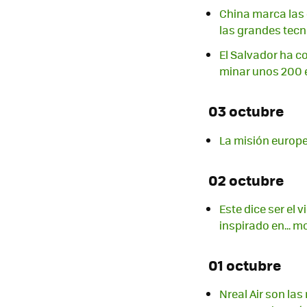
China marca las d
las grandes tec
El Salvador ha c
minar unos 200 
03 octubre
La misión europe
02 octubre
Este dice ser el 
inspirado en... 
01 octubre
Nreal Air son la