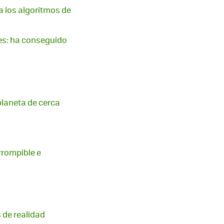
 a los algoritmos de
es: ha conseguido
planeta de cerca
irrompible e
 de realidad