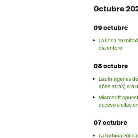
Octubre 20
09 octubre
La línea en mita
día entero
08 octubre
Las imágenes de 
años atrás) era 
Microsoft apuest
acceso a ellas e
07 octubre
La turbina eólica