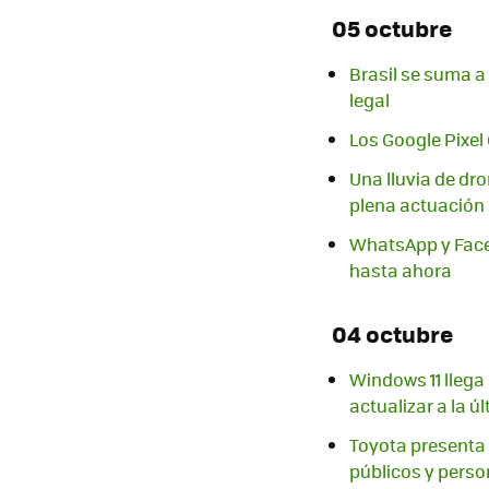
05 octubre
Brasil se suma a
legal
Los Google Pixel 
Una lluvia de dr
plena actuación
WhatsApp y Faceb
hasta ahora
04 octubre
Windows 11 llega 
actualizar a la ú
Toyota presenta 
públicos y pers