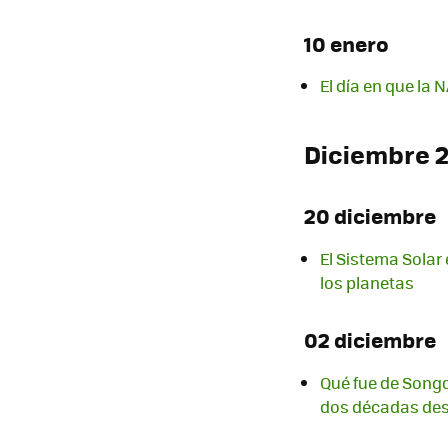
10 enero
El día en que la
Diciembre 
20 diciembre
El Sistema Solar 
los planetas
02 diciembre
Qué fue de Songd
dos décadas de