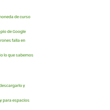
a moneda de curso
ropio de Google
rones falla en
odo lo que sabemos
 descargarlo y
ay para espacios