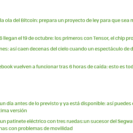
 la ola del Bitcoin: prepara un proyecto de ley para que se
6 llegan el 19 de octubre: los primeros con Tensor, el chip p
ones: así caen decenas del cielo cuando un espectáculo de d
ook vuelven a funcionar tras 6 horas de caída: esto es t
un día antes de lo previsto y ya está disponible: así puedes
ltima versión
un patinete eléctrico con tres ruedas:un sucesor del Segw
onas con problemas de movilidad