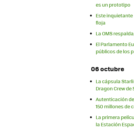
es un prototipo
Este inquietante
floja
La OMS respalda,
El Parlamento Eu
públicos de los
06 octubre
La cápsula Starl
Dragon Crew de
Autenticación de
150 millones de 
La primera pelícu
la Estación Espa