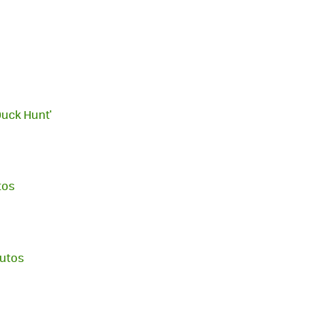
Duck Hunt'
tos
nutos