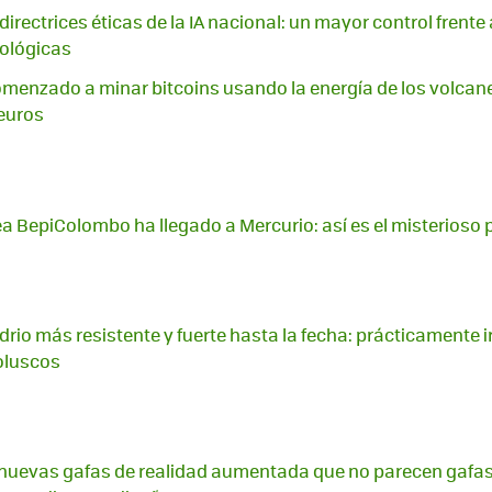
irectrices éticas de la IA nacional: un mayor control frente
nológicas
omenzado a minar bitcoins usando la energía de los volcan
euros
a BepiColombo ha llegado a Mercurio: así es el misterioso 
vidrio más resistente y fuerte hasta la fecha: prácticamente 
moluscos
s nuevas gafas de realidad aumentada que no parecen gafas