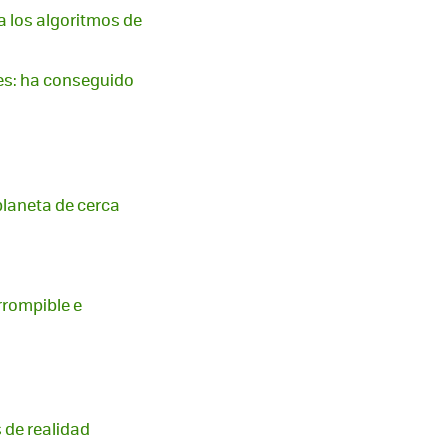
 a los algoritmos de
es: ha conseguido
planeta de cerca
irrompible e
 de realidad