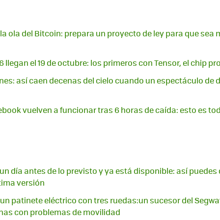
 la ola del Bitcoin: prepara un proyecto de ley para que se
6 llegan el 19 de octubre: los primeros con Tensor, el chip p
ones: así caen decenas del cielo cuando un espectáculo de d
ook vuelven a funcionar tras 6 horas de caída: esto es t
un día antes de lo previsto y ya está disponible: así puedes
ltima versión
un patinete eléctrico con tres ruedas:un sucesor del Segw
onas con problemas de movilidad