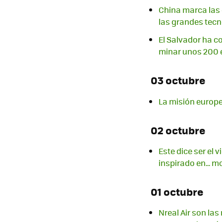
China marca las d
las grandes tec
El Salvador ha c
minar unos 200 
03 octubre
La misión europe
02 octubre
Este dice ser el 
inspirado en... 
01 octubre
Nreal Air son la