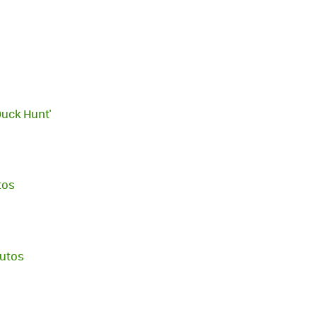
Duck Hunt'
tos
nutos