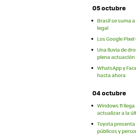
05 octubre
Brasil se suma a
legal
Los Google Pixel 
Una lluvia de dr
plena actuación
WhatsApp y Faceb
hasta ahora
04 octubre
Windows 11 llega 
actualizar a la ú
Toyota presenta 
públicos y pers