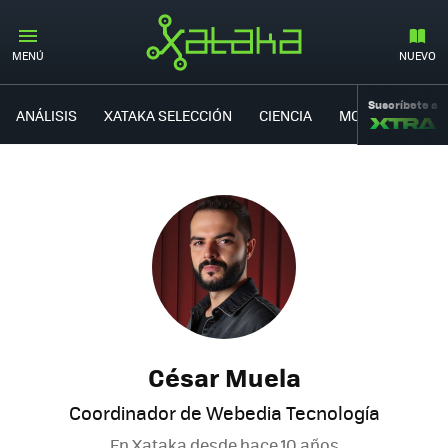
MENÚ
NUEVO
Suscríbete a
ANÁLISIS
XATAKA SELECCIÓN
CIENCIA
MOVILIDAD
César Muela
Coordinador de Webedia Tecnología
En Xataka desde
hace 10 años