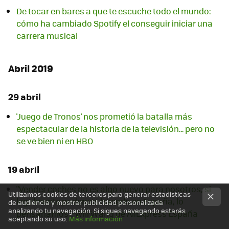
De tocar en bares a que te escuche todo el mundo:
cómo ha cambiado Spotify el conseguir iniciar una
carrera musical
Abril 2019
29 abril
'Juego de Tronos' nos prometió la batalla más
espectacular de la historia de la televisión... pero no
se ve bien ni en HBO
19 abril
"Vender coches no es algo nuevo para nosotros; si
Utilizamos cookies de terceros para generar estadísticas
legalmente podemos hacerlo en España, lo
de audiencia y mostrar publicidad personalizada
analizando tu navegación. Si sigues navegando estarás
pensaríamos": Will Wang de AliExpress España
aceptando su uso.
Más información