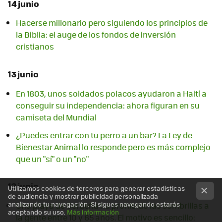
14 junio
Hacerse millonario pero siguiendo los principios de
la Biblia: el auge de los fondos de inversión
cristianos
13 junio
En 1803, unos soldados polacos ayudaron a Haití a
conseguir su independencia: ahora figuran en su
camiseta del Mundial
¿Puedes entrar con tu perro a un bar? La Ley de
Bienestar Animal lo responde pero es más complejo
que un "sí" o un "no"
12 junio
Utilizamos cookies de terceros para generar estadísticas
de audiencia y mostrar publicidad personalizada
analizando tu navegación. Si sigues navegando estarás
Una playa de Cerdeña ha prohibido las sombrillas a
aceptando su uso.
Más información
la gente entre 10 y 65 años. El motivo es sencillo: