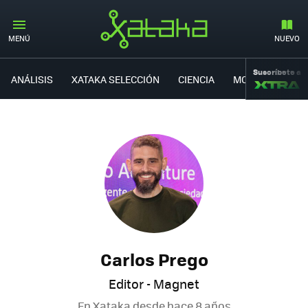
MENÚ
NUEVO
Suscríbete a
ANÁLISIS
XATAKA SELECCIÓN
CIENCIA
MOVILIDAD
Carlos Prego
Editor - Magnet
En Xataka desde
hace 8 años