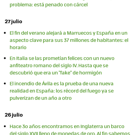
problema: está penado con cárcel
27 julio
El fin del verano alejará a Marruecos y España en un
aspecto clave para sus 37 millones de habitantes: el
horario
En Italia se las prometían felices con un nuevo
anfiteatro romano del siglo IV. Hasta que se
descubrió que era un "fake" de hormigón
El incendio de Ávila es la prueba de una nueva
realidad en España: los récord del fuego ya se
pulverizan de un año a otro
26 julio
Hace 3o años encontramos en Inglaterra un barco
del siglo XVII lleno de monedas de oro. Al fin sabemos