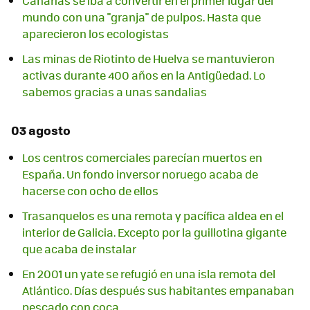
Canarias se iba a convertir en el primer lugar del
mundo con una "granja" de pulpos. Hasta que
aparecieron los ecologistas
Las minas de Riotinto de Huelva se mantuvieron
activas durante 400 años en la Antigüedad. Lo
sabemos gracias a unas sandalias
03 agosto
Los centros comerciales parecían muertos en
España. Un fondo inversor noruego acaba de
hacerse con ocho de ellos
Trasanquelos es una remota y pacífica aldea en el
interior de Galicia. Excepto por la guillotina gigante
que acaba de instalar
En 2001 un yate se refugió en una isla remota del
Atlántico. Días después sus habitantes empanaban
pescado con coca