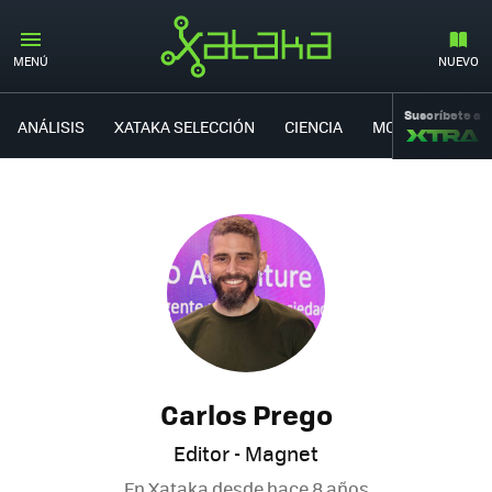
MENÚ
NUEVO
Suscríbete a
ANÁLISIS
XATAKA SELECCIÓN
CIENCIA
MOVILIDAD
Carlos Prego
Editor - Magnet
En Xataka desde
hace 8 años