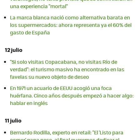
una experiencia "mortal"
La marca blanca nació como alternativa barata en
los supermercados: ahora representa ya el 60% del
gasto de España
12 julio
"Si solo visitas Copacabana, no visitas Río de
verdad": el turismo masivo ha encontrado en las
favelas su nuevo objeto de deseo
En 1971 un acuario de EEUU acogió una foca
huérfana. Cinco años después empezó a hacer algo:
hablar en inglés
11 julio
Bernardo Rodilla, experto en retail: "El 'Listo para
comer' gana peso, al final queremos dedicar el