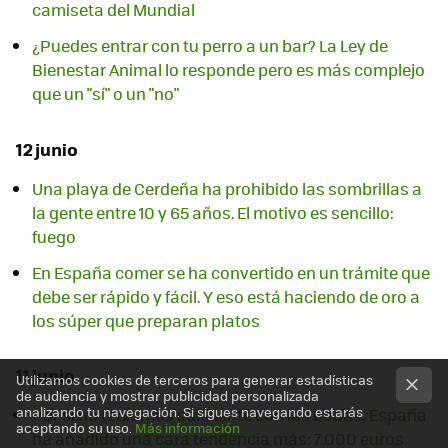
camiseta del Mundial
¿Puedes entrar con tu perro a un bar? La Ley de
Bienestar Animal lo responde pero es más complejo
que un "sí" o un "no"
12 junio
Una playa de Cerdeña ha prohibido las sombrillas a
la gente entre 10 y 65 años. El motivo es sencillo:
fuego
En España comer se ha convertido en un trámite que
debe ser rápido y fácil. Y eso está haciendo de oro a
los súper que preparan platos
11 junio
Utilizamos cookies de terceros para generar estadísticas
de audiencia y mostrar publicidad personalizada
analizando tu navegación. Si sigues navegando estarás
Por si no teníamos suficiente con las bodas, España
aceptando su uso.
Más información
ha añadido una cara tendencia más: 7.000 euros