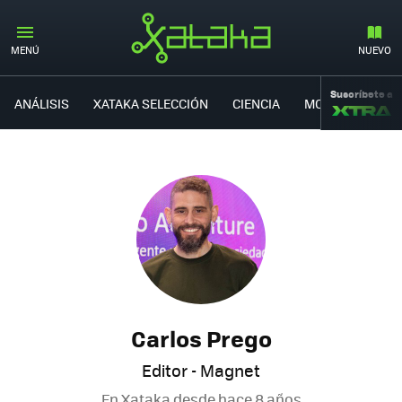
MENÚ
NUEVO
Suscríbete a
ANÁLISIS
XATAKA SELECCIÓN
CIENCIA
MOVILIDAD
Carlos Prego
Editor - Magnet
En Xataka desde
hace 8 años