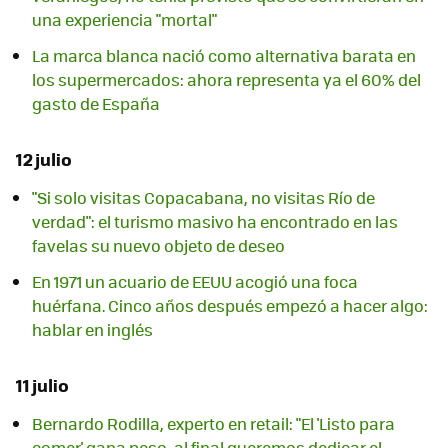
una experiencia "mortal"
La marca blanca nació como alternativa barata en
los supermercados: ahora representa ya el 60% del
gasto de España
12 julio
"Si solo visitas Copacabana, no visitas Río de
verdad": el turismo masivo ha encontrado en las
favelas su nuevo objeto de deseo
En 1971 un acuario de EEUU acogió una foca
huérfana. Cinco años después empezó a hacer algo:
hablar en inglés
11 julio
Bernardo Rodilla, experto en retail: "El 'Listo para
comer' gana peso, al final queremos dedicar el