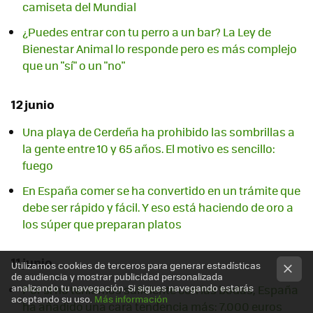
camiseta del Mundial
¿Puedes entrar con tu perro a un bar? La Ley de
Bienestar Animal lo responde pero es más complejo
que un "sí" o un "no"
12 junio
Una playa de Cerdeña ha prohibido las sombrillas a
la gente entre 10 y 65 años. El motivo es sencillo:
fuego
En España comer se ha convertido en un trámite que
debe ser rápido y fácil. Y eso está haciendo de oro a
los súper que preparan platos
11 junio
Utilizamos cookies de terceros para generar estadísticas
de audiencia y mostrar publicidad personalizada
analizando tu navegación. Si sigues navegando estarás
Por si no teníamos suficiente con las bodas, España
aceptando su uso.
Más información
ha añadido una cara tendencia más: 7.000 euros