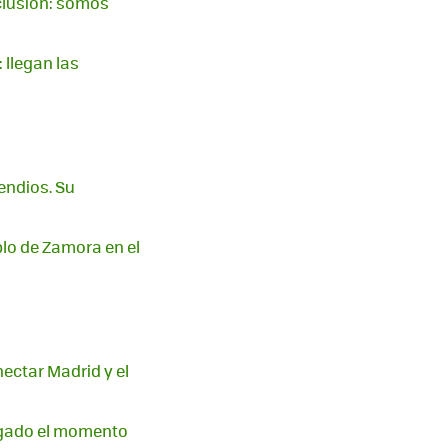
clusión: somos
 llegan las
endios. Su
blo de Zamora en el
nectar Madrid y el
legado el momento