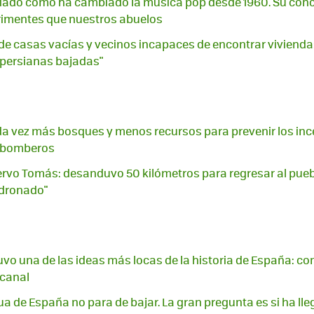
diado cómo ha cambiado la música pop desde 1960. Su con
imentes que nuestros abuelos
de casas vacías y vecinos incapaces de encontrar vivienda:
 persianas bajadas"
a vez más bosques y menos recursos para prevenir los inc
s bomberos
ciervo Tomás: desanduvo 50 kilómetros para regresar al pue
dronado"
I tuvo una de las ideas más locas de la historia de España: co
 canal
ua de España no para de bajar. La gran pregunta es si ha l