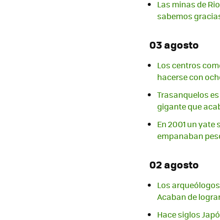
Las minas de Rio
sabemos gracias
03 agosto
Los centros com
hacerse con ocho
Trasanquelos es u
gigante que acab
En 2001 un yate 
empanaban pesc
02 agosto
Los arqueólogos 
Acaban de lograr
Hace siglos Japó