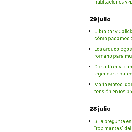
habitaciones y 4
29 julio
Gibraltar y Gali
cómo pasamos de
Los arqueólogos
romano para mu
Canadá envió un 
legendario barc
María Matos, de F
tensión en los pr
28 julio
Si la pregunta es
"top mantas" de