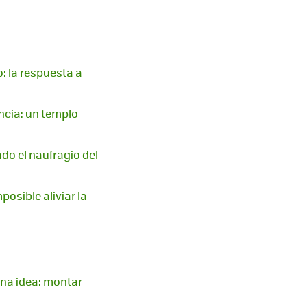
: la respuesta a
ncia: un templo
do el naufragio del
osible aliviar la
 una idea: montar