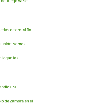
 del fuego ya se
das de oro. Al fin
clusión: somos
 llegan las
endios. Su
blo de Zamora en el