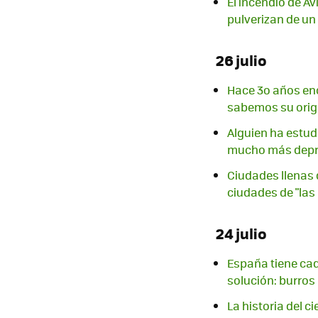
El incendio de Áv
pulverizan de un
26 julio
Hace 3o años enc
sabemos su ori
Alguien ha estu
mucho más depr
Ciudades llenas 
ciudades de "las
24 julio
España tiene cad
solución: burro
La historia del 