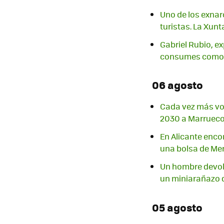
Uno de los exnar
turistas. La Xunta
Gabriel Rubio, e
consumes como 
06 agosto
Cada vez más vo
2030 a Marruec
En Alicante enc
una bolsa de M
Un hombre devolv
un miniarañazo 
05 agosto