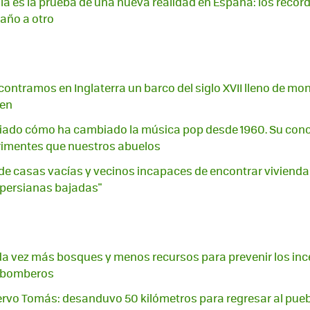
ila es la prueba de una nueva realidad en España: los récord
 año a otro
ontramos en Inglaterra un barco del siglo XVII lleno de mone
gen
diado cómo ha cambiado la música pop desde 1960. Su con
imentes que nuestros abuelos
de casas vacías y vecinos incapaces de encontrar vivienda:
 persianas bajadas"
a vez más bosques y menos recursos para prevenir los inc
s bomberos
ciervo Tomás: desanduvo 50 kilómetros para regresar al pue