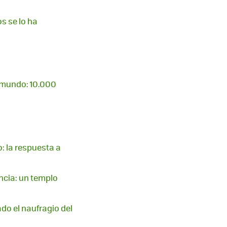
s se lo ha
l mundo: 10.000
: la respuesta a
ncia: un templo
do el naufragio del