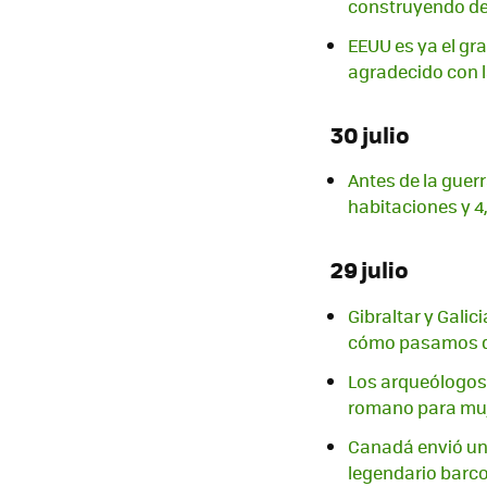
construyendo des
EEUU es ya el gr
agradecido con l
30 julio
Antes de la guer
habitaciones y 4
29 julio
Gibraltar y Gali
cómo pasamos de
Los arqueólogos
romano para mu
Canadá envió un 
legendario barc