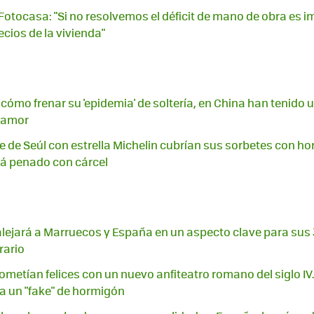
otocasa: "Si no resolvemos el déficit de mano de obra es imp
ecios de la vivienda"
 cómo frenar su 'epidemia' de soltería, en China han tenido
l amor
e de Seúl con estrella Michelin cubrían sus sorbetes con ho
tá penado con cárcel
o alejará a Marruecos y España en un aspecto clave para sus 
rario
prometían felices con un nuevo anfiteatro romano del siglo IV
a un "fake" de hormigón