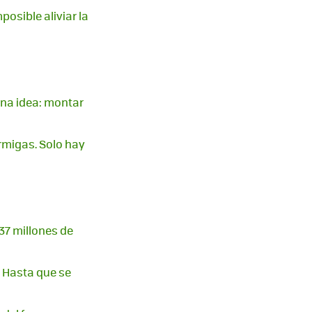
osible aliviar la
 una idea: montar
rmigas. Solo hay
37 millones de
. Hasta que se