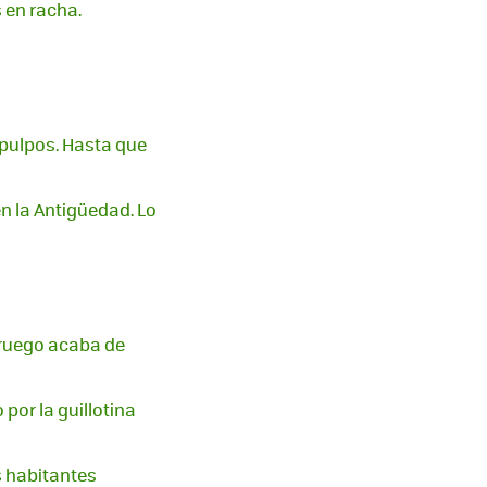
 en racha.
 pulpos. Hasta que
n la Antigüedad. Lo
oruego acaba de
 por la guillotina
s habitantes