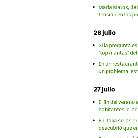
María Matos, de F
tensión en los pr
28 julio
Si la pregunta es
"top mantas" de
En un restaurant
un problema: es
27 julio
El fin del veran
habitantes: el ho
En Italia se las 
descubrió que er