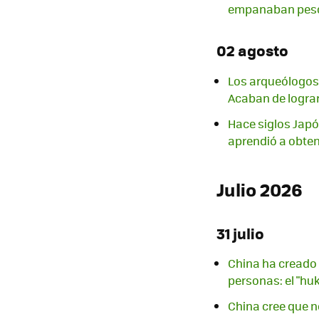
empanaban pesc
02 agosto
Los arqueólogos 
Acaban de lograr
Hace siglos Japó
aprendió a obtene
Julio 2026
31 julio
China ha creado 
personas: el "hu
China cree que no