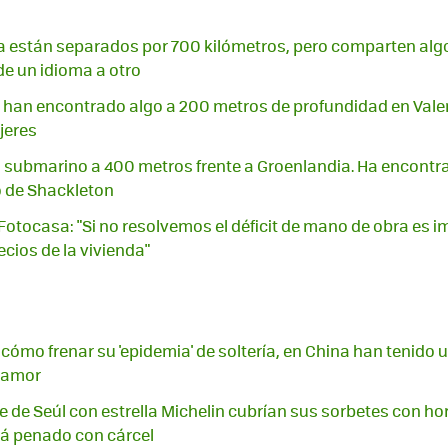
cia están separados por 700 kilómetros, pero comparten algo
 un idioma a otro
 han encontrado algo a 200 metros de profundidad en Vale
jeres
submarino a 400 metros frente a Groenlandia. Ha encontra
o de Shackleton
otocasa: "Si no resolvemos el déficit de mano de obra es imp
ecios de la vivienda"
 cómo frenar su 'epidemia' de soltería, en China han tenido
l amor
e de Seúl con estrella Michelin cubrían sus sorbetes con ho
tá penado con cárcel