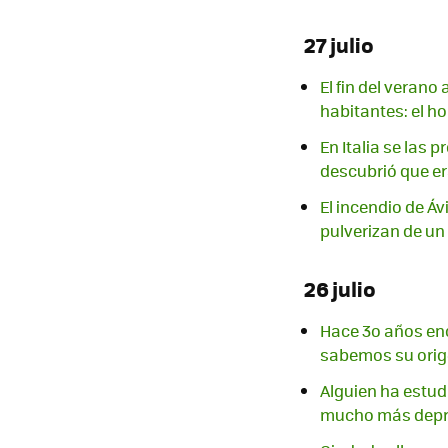
27 julio
El fin del veran
habitantes: el ho
En Italia se las 
descubrió que er
El incendio de Áv
pulverizan de un
26 julio
Hace 3o años enc
sabemos su ori
Alguien ha estu
mucho más depr