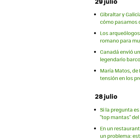
29 julio
Gibraltar y Gali
cómo pasamos de
Los arqueólogos
romano para mu
Canadá envió un 
legendario barc
María Matos, de F
tensión en los pr
28 julio
Si la pregunta es
"top mantas" de
En un restaurant
un problema: es