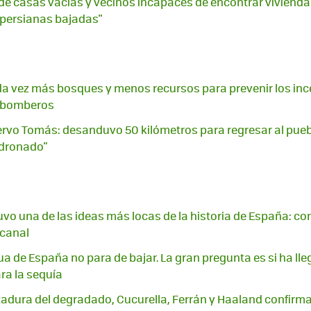
de casas vacías y vecinos incapaces de encontrar vivienda:
 persianas bajadas"
a vez más bosques y menos recursos para prevenir los inc
s bomberos
ciervo Tomás: desanduvo 50 kilómetros para regresar al pue
dronado"
I tuvo una de las ideas más locas de la historia de España: co
 canal
ua de España no para de bajar. La gran pregunta es si ha l
ra la sequía
tadura del degradado, Cucurella, Ferrán y Haaland confirman