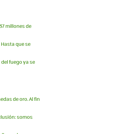
37 millones de
. Hasta que se
 del fuego ya se
das de oro. Al fin
clusión: somos