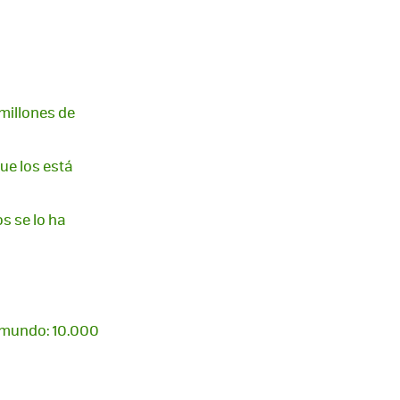
 millones de
ue los está
s se lo ha
l mundo: 10.000