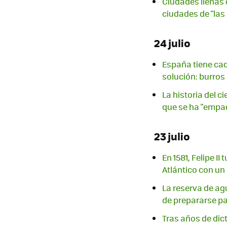
Ciudades llenas 
ciudades de "las
24 julio
España tiene cad
solución: burro
La historia del 
que se ha "empa
23 julio
En 1581, Felipe I
Atlántico con un
La reserva de ag
de prepararse pa
Tras años de dic