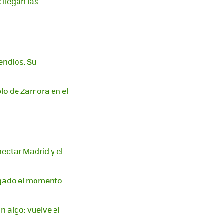
 llegan las
endios. Su
blo de Zamora en el
nectar Madrid y el
legado el momento
 algo: vuelve el