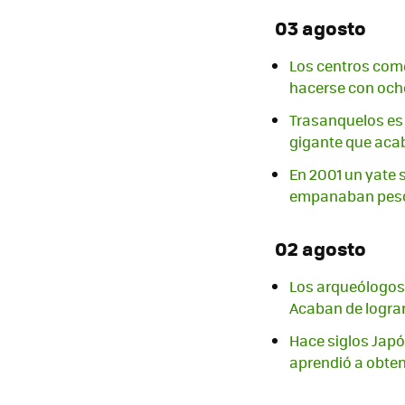
03 agosto
Los centros com
hacerse con ocho
Trasanquelos es u
gigante que acab
En 2001 un yate 
empanaban pesc
02 agosto
Los arqueólogos 
Acaban de lograr
Hace siglos Japó
aprendió a obtene