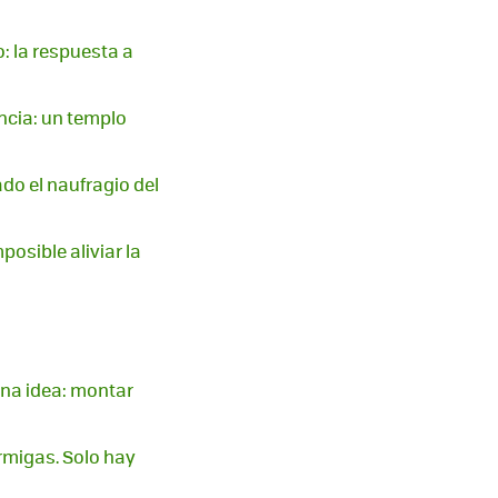
: la respuesta a
ncia: un templo
do el naufragio del
osible aliviar la
 una idea: montar
rmigas. Solo hay