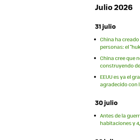
Julio 2026
31 julio
China ha creado 
personas: el "hu
China cree que no
construyendo des
EEUU es ya el gr
agradecido con l
30 julio
Antes de la guer
habitaciones y 4