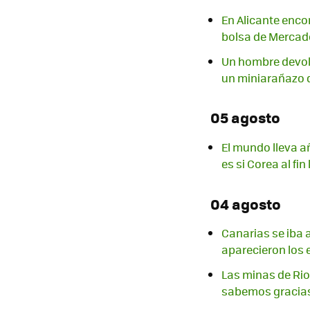
En Alicante enc
bolsa de Mercad
Un hombre devolv
un miniarañazo 
05 agosto
El mundo lleva a
es si Corea al fi
04 agosto
Canarias se iba 
aparecieron los 
Las minas de Rio
sabemos gracias