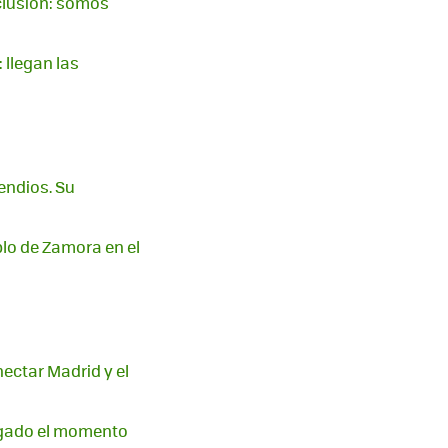
clusión: somos
 llegan las
endios. Su
blo de Zamora en el
nectar Madrid y el
legado el momento