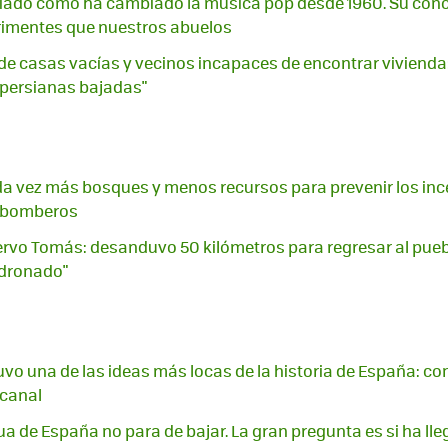
diado cómo ha cambiado la música pop desde 1960. Su con
imentes que nuestros abuelos
de casas vacías y vecinos incapaces de encontrar vivienda:
 persianas bajadas"
a vez más bosques y menos recursos para prevenir los inc
s bomberos
ciervo Tomás: desanduvo 50 kilómetros para regresar al pue
dronado"
I tuvo una de las ideas más locas de la historia de España: co
 canal
ua de España no para de bajar. La gran pregunta es si ha l