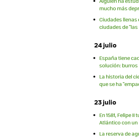
Alguien ha estu
mucho más depr
Ciudades llenas 
ciudades de "las
24 julio
España tiene cad
solución: burro
La historia del 
que se ha "empa
23 julio
En 1581, Felipe I
Atlántico con un
La reserva de ag