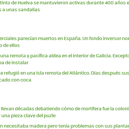
tinto de Huelva se mantuvieron activas durante 400 años e
 a unas sandalias
erciales parecían muertos en España. Un fondo inversor n
 de ellos
na remota y pacífica aldea en el interior de Galicia. Excepto
a de instalar
se refugió en una isla remota del Atlántico. Días después su
ado con coca
llevan décadas debatiendo cómo de mortífera fue la coloni
 una pieza clave del puzle
n necesitaba madera pero tenía problemas con sus plantac