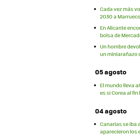
Cada vez más vo
2030 a Marruec
En Alicante enc
bolsa de Mercad
Un hombre devolv
un miniarañazo 
05 agosto
El mundo lleva a
es si Corea al fi
04 agosto
Canarias se iba 
aparecieron los 