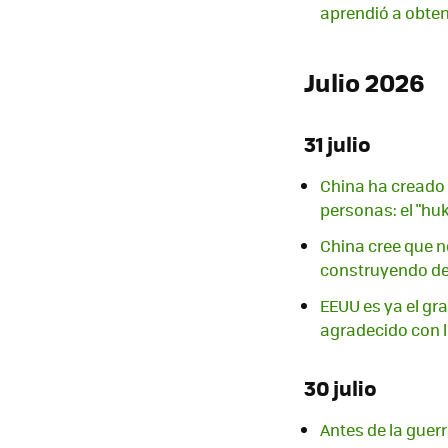
aprendió a obtene
Julio 2026
31 julio
China ha creado 
personas: el "hu
China cree que no
construyendo des
EEUU es ya el gr
agradecido con l
30 julio
Antes de la guer