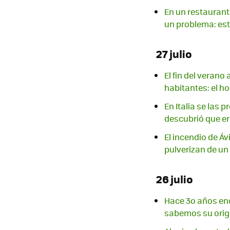
En un restaurant
un problema: es
27 julio
El fin del veran
habitantes: el ho
En Italia se las 
descubrió que er
El incendio de Áv
pulverizan de un
26 julio
Hace 3o años enc
sabemos su ori