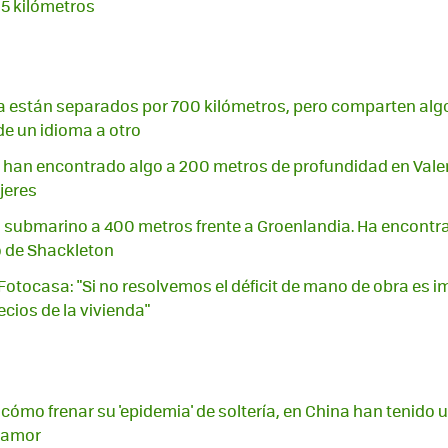
,5 kilómetros
cia están separados por 700 kilómetros, pero comparten algo
 un idioma a otro
 han encontrado algo a 200 metros de profundidad en Vale
jeres
submarino a 400 metros frente a Groenlandia. Ha encontra
o de Shackleton
otocasa: "Si no resolvemos el déficit de mano de obra es imp
ecios de la vivienda"
 cómo frenar su 'epidemia' de soltería, en China han tenido
l amor