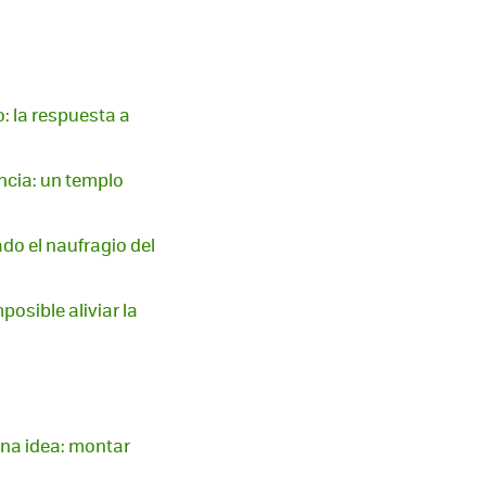
: la respuesta a
ncia: un templo
do el naufragio del
osible aliviar la
 una idea: montar