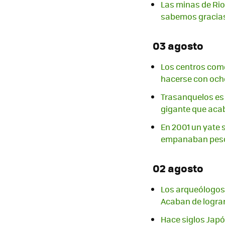
Las minas de Rio
sabemos gracias
03 agosto
Los centros com
hacerse con ocho
Trasanquelos es u
gigante que acab
En 2001 un yate 
empanaban pesc
02 agosto
Los arqueólogos 
Acaban de lograr
Hace siglos Japó