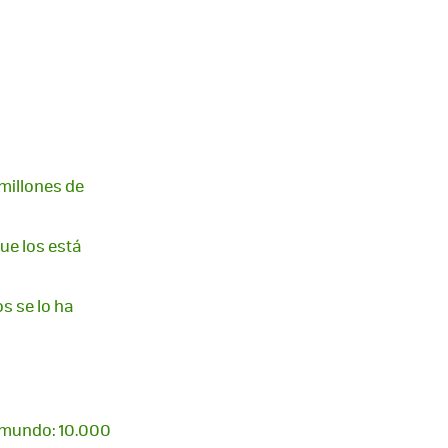
 millones de
ue los está
s se lo ha
l mundo: 10.000