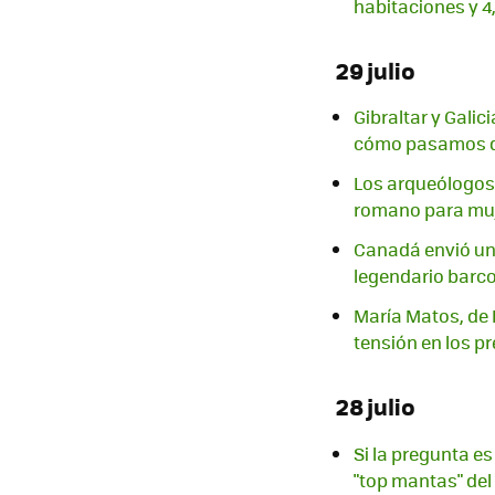
habitaciones y 4
29 julio
Gibraltar y Gali
cómo pasamos de
Los arqueólogos
romano para mu
Canadá envió un 
legendario barc
María Matos, de F
tensión en los pr
28 julio
Si la pregunta es
"top mantas" de