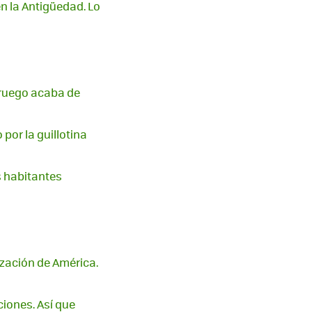
n la Antigüedad. Lo
oruego acaba de
 por la guillotina
s habitantes
zación de América.
iones. Así que