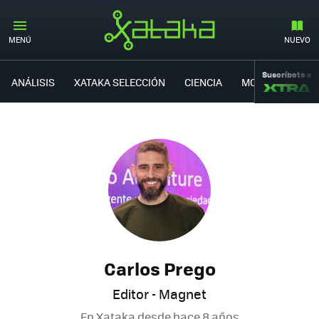
MENÚ
NUEVO
Suscríbete a
ANÁLISIS
XATAKA SELECCIÓN
CIENCIA
MOVILIDAD
Carlos Prego
Editor - Magnet
En Xataka desde
hace 8 años