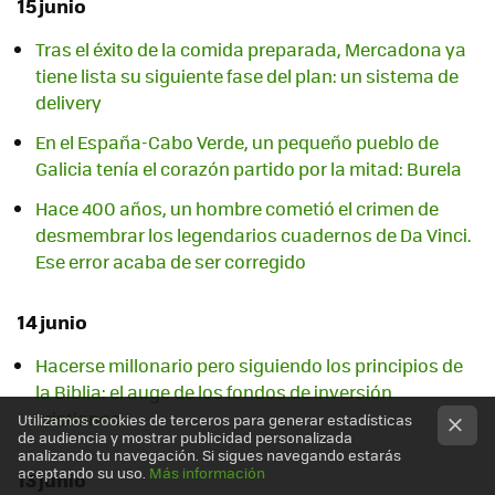
15 junio
Tras el éxito de la comida preparada, Mercadona ya
tiene lista su siguiente fase del plan: un sistema de
delivery
En el España-Cabo Verde, un pequeño pueblo de
Galicia tenía el corazón partido por la mitad: Burela
Hace 400 años, un hombre cometió el crimen de
desmembrar los legendarios cuadernos de Da Vinci.
Ese error acaba de ser corregido
14 junio
Hacerse millonario pero siguiendo los principios de
la Biblia: el auge de los fondos de inversión
cristianos
Utilizamos cookies de terceros para generar estadísticas
de audiencia y mostrar publicidad personalizada
analizando tu navegación. Si sigues navegando estarás
aceptando su uso.
Más información
13 junio