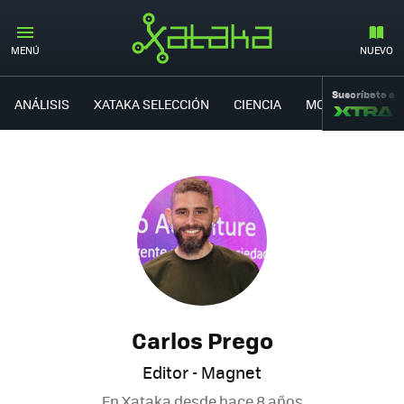
MENÚ
NUEVO
Suscríbete a
ANÁLISIS
XATAKA SELECCIÓN
CIENCIA
MOVILIDAD
Carlos Prego
Editor - Magnet
En Xataka desde
hace 8 años