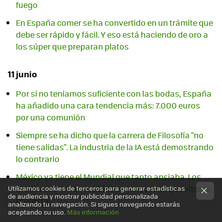
fuego
En España comer se ha convertido en un trámite que
debe ser rápido y fácil. Y eso está haciendo de oro a
los súper que preparan platos
11 junio
Por si no teníamos suficiente con las bodas, España
ha añadido una cara tendencia más: 7.000 euros
por una comunión
Siempre se ha dicho que la carrera de Filosofía "no
tiene salidas". La industria de la IA está demostrando
lo contrario
México ya tiene el Mundial que tanto ansiaba. Los
mexicanos lo han recibido con algo más que vítores:
Utilizamos cookies de terceros para generar estadísticas
de audiencia y mostrar publicidad personalizada
protestas
analizando tu navegación. Si sigues navegando estarás
aceptando su uso.
Más información