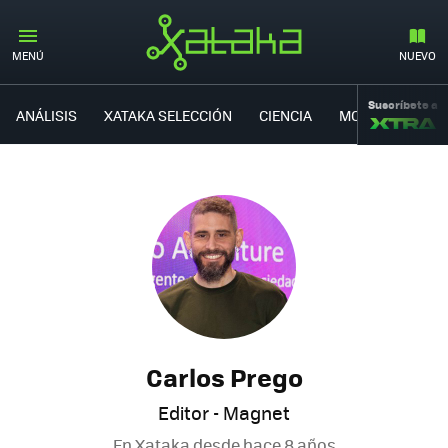
MENÚ
NUEVO
Suscríbete a
ANÁLISIS
XATAKA SELECCIÓN
CIENCIA
MOVILIDAD
Carlos Prego
Editor - Magnet
En Xataka desde
hace 8 años