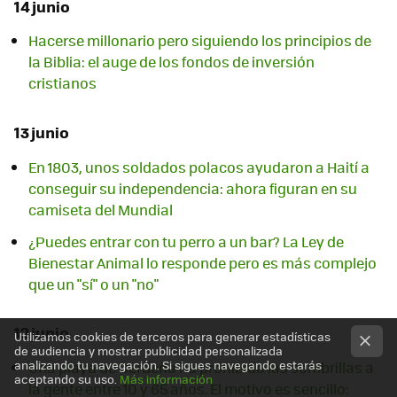
14 junio
Hacerse millonario pero siguiendo los principios de
la Biblia: el auge de los fondos de inversión
cristianos
13 junio
En 1803, unos soldados polacos ayudaron a Haití a
conseguir su independencia: ahora figuran en su
camiseta del Mundial
¿Puedes entrar con tu perro a un bar? La Ley de
Bienestar Animal lo responde pero es más complejo
que un "sí" o un "no"
12 junio
Utilizamos cookies de terceros para generar estadísticas
de audiencia y mostrar publicidad personalizada
analizando tu navegación. Si sigues navegando estarás
Una playa de Cerdeña ha prohibido las sombrillas a
aceptando su uso.
Más información
la gente entre 10 y 65 años. El motivo es sencillo: