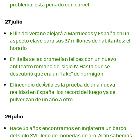
problema: está penado con cárcel
27 julio
El fin del verano alejará a Marruecos y España en un
aspecto clave para sus 37 millones de habitantes: el
horario
En Italia se las prometían felices con un nuevo
anfiteatro romano del siglo IV. Hasta que se
descubrió que era un "fake" de hormigón
El incendio de Ávila es la prueba de una nueva
realidad en España: los récord del fuego ya se
pulverizan de un año a otro
26 julio
Hace 3o años encontramos en Inglaterra un barco
del siglo XVII lleno de monedas de oro. Al fin sabemos