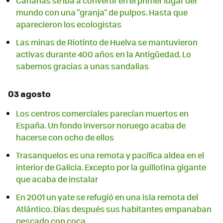
Canarias se iba a convertir en el primer lugar del
mundo con una "granja" de pulpos. Hasta que
aparecieron los ecologistas
Las minas de Riotinto de Huelva se mantuvieron
activas durante 400 años en la Antigüedad. Lo
sabemos gracias a unas sandalias
03 agosto
Los centros comerciales parecían muertos en
España. Un fondo inversor noruego acaba de
hacerse con ocho de ellos
Trasanquelos es una remota y pacífica aldea en el
interior de Galicia. Excepto por la guillotina gigante
que acaba de instalar
En 2001 un yate se refugió en una isla remota del
Atlántico. Días después sus habitantes empanaban
pescado con coca