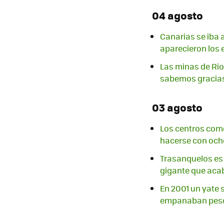
04 agosto
Canarias se iba 
aparecieron los 
Las minas de Rio
sabemos gracias
03 agosto
Los centros com
hacerse con ocho
Trasanquelos es u
gigante que acab
En 2001 un yate 
empanaban pesc