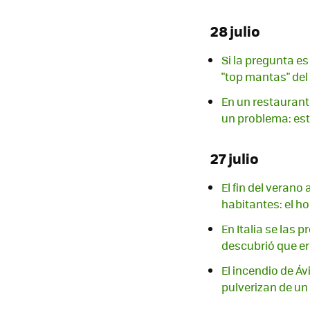
28 julio
Si la pregunta es
"top mantas" de
En un restaurant
un problema: es
27 julio
El fin del veran
habitantes: el ho
En Italia se las 
descubrió que er
El incendio de Áv
pulverizan de un