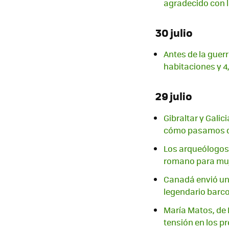
agradecido con l
30 julio
Antes de la guer
habitaciones y 4
29 julio
Gibraltar y Gali
cómo pasamos de
Los arqueólogos
romano para mu
Canadá envió un 
legendario barc
María Matos, de F
tensión en los pr