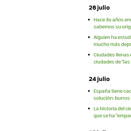
26 julio
Hace 3o años enc
sabemos su ori
Alguien ha estu
mucho más depr
Ciudades llenas 
ciudades de "las
24 julio
España tiene cad
solución: burro
La historia del 
que se ha "empa