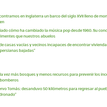
ontramos en Inglaterra un barco del siglo XVII lleno de mone
gen
diado cómo ha cambiado la música pop desde 1960. Su con
imentes que nuestros abuelos
de casas vacías y vecinos incapaces de encontrar vivienda:
 persianas bajadas"
a vez más bosques y menos recursos para prevenir los inc
s bomberos
ciervo Tomás: desanduvo 50 kilómetros para regresar al pue
dronado"