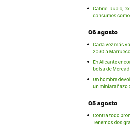
Gabriel Rubio, e
consumes como 
06 agosto
Cada vez más vo
2030 a Marruec
En Alicante enc
bolsa de Mercad
Un hombre devolv
un miniarañazo 
05 agosto
Contra todo pron
Tenemos dos gr