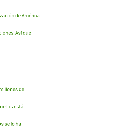
zación de América.
iones. Así que
 millones de
ue los está
s se lo ha