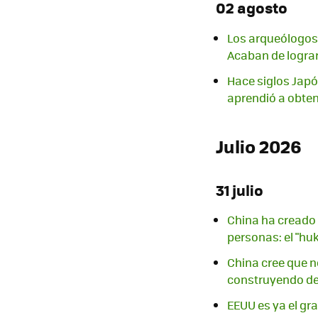
02 agosto
Los arqueólogos 
Acaban de lograr
Hace siglos Japó
aprendió a obtene
Julio 2026
31 julio
China ha creado 
personas: el "hu
China cree que no
construyendo des
EEUU es ya el gr