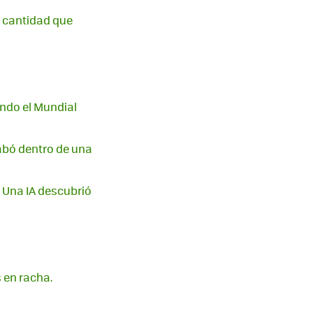
a cantidad que
ndo el Mundial
abó dentro de una
 Una IA descubrió
 en racha.