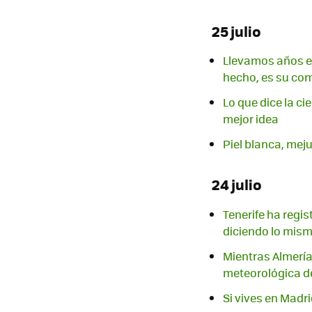
25 julio
Llevamos años ec
hecho, es su com
Lo que dice la ci
mejor idea
Piel blanca, meju
24 julio
Tenerife ha regi
diciendo lo mism
Mientras Almería 
meteorológica d
Si vives en Madri