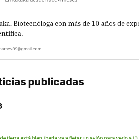
aka. Biotecnóloga con más de 10 años de exp
ntífica.
marsev89@gmail.com
ticias publicadas
6
sde tierra está bien. Iberia va a fletar un avión para verlo a 