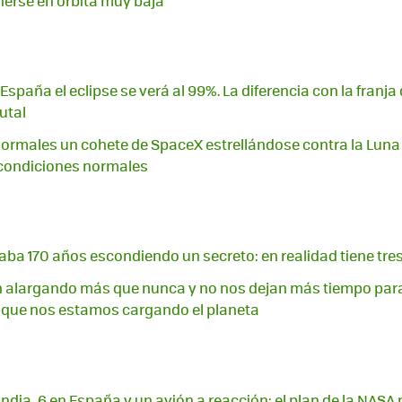
nerse en órbita muy baja
España el eclipse se verá al 99%. La diferencia con la franja
utal
ormales un cohete de SpaceX estrellándose contra la Luna 
condiciones normales
vaba 170 años escondiendo un secreto: en realidad tiene tr
n alargando más que nunca y no nos dejan más tiempo para
que nos estamos cargando el planeta
ndia, 6 en España y un avión a reacción: el plan de la NASA 