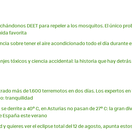
hándonos DEET para repeler a los mosquitos. El único pro
ida favorita
encia sobre tener el aire acondicionado todo el día durante e
njes tóxicos y ciencia accidental: la historia que hay detrá
strado más de 1.600 terremotos en dos días. Los expertos e
o: tranquilidad
se derrite a 40º C, en Asturias no pasan de 27º C: la gran d
e España este verano
d y quieres ver el eclipse total del 12 de agosto, apunta est