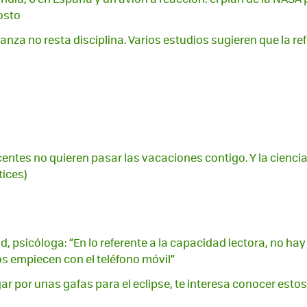
osto
ianza no resta disciplina. Varios estudios sugieren que la re
centes no quieren pasar las vacaciones contigo. Y la cienci
tices)
ld, psicóloga: “En lo referente a la capacidad lectora, no h
os empiecen con el teléfono móvil”
ar por unas gafas para el eclipse, te interesa conocer esto