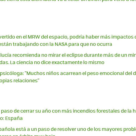
rtido en el MRW del espacio, podría haber más impactos d
 están trabajando con la NASA para que no ocurra
lucía recomienda no mirar el eclipse durante más de un min
as. La ciencia no dice exactamente lo mismo
 psicóloga: "Muchos niños acarrean el peso emocional del d
opias relaciones"
 paso de cerrar su año con más incendios forestales de la hi
ro: España
añola está a un paso de resolver uno de los mayores prob