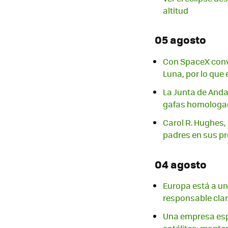
altitud
05 agosto
Con SpaceX conve
Luna, por lo que
La Junta de Anda
gafas homologad
Carol R. Hughes,
padres en sus pr
04 agosto
Europa está a un
responsable cla
Una empresa esp