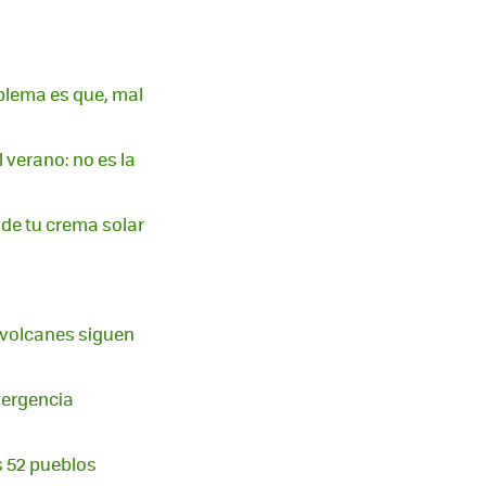
blema es que, mal
l verano: no es la
s de tu crema solar
n volcanes siguen
ivergencia
os 52 pueblos