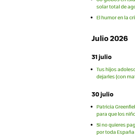
solar total de ag
El humor en la cr
Julio 2026
31 julio
Tus hijos adoles
dejarles (con ma
30 julio
Patricia Greenfie
para que los niñ
Si no quieres pag
por toda España