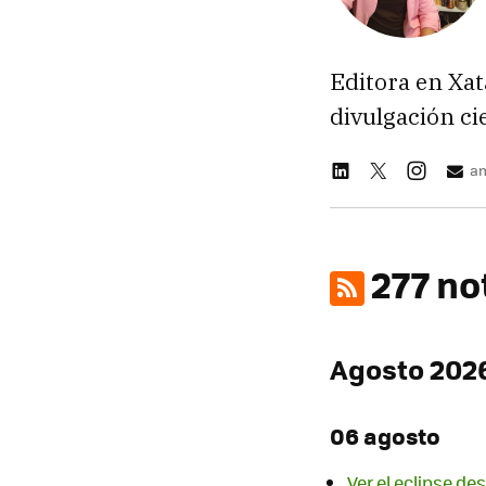
Editora en Xat
divulgación cie
a
277 no
Agosto 202
06 agosto
Ver el eclipse de