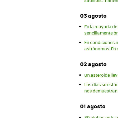
satélites: mante
03 agosto
En la mayoría de 
sencillamente br
En condiciones n
astrónomos. En 
02 agosto
Un asteroide lle
Los días se está
nos demuestran 
01 agosto
80 globos en Isla