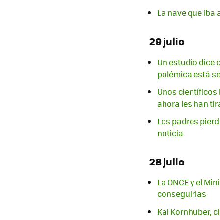
La nave que iba a
29 julio
Un estudio dice 
polémica está se
Unos científicos 
ahora les han tir
Los padres pierd
noticia
28 julio
La ONCE y el Mini
conseguirlas
Kai Kornhuber, ci