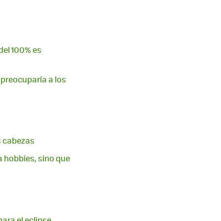
 del 100% es
preocuparía a los
es cabezas
 hobbies, sino que
para el eclipse