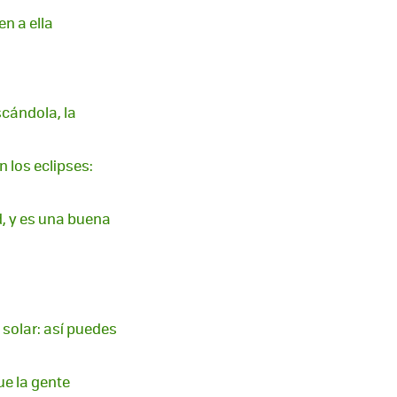
en a ella
scándola, la
n los eclipses:
d, y es una buena
 solar: así puedes
ue la gente