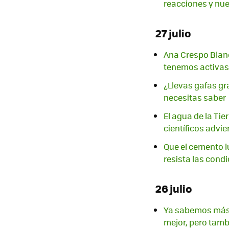
reacciones y nue
27 julio
Ana Crespo Blanc
tenemos activas
¿Llevas gafas gra
necesitas saber
El agua de la Tie
científicos advi
Que el cemento l
resista las cond
26 julio
Ya sabemos más o
mejor, pero tam