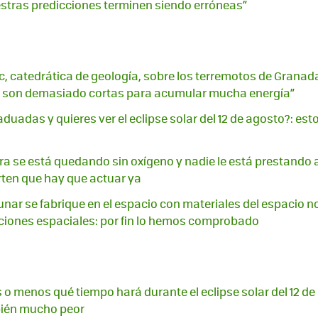
stras predicciones terminen siendo erróneas”
, catedrática de geología, sobre los terremotos de Granada:
 son demasiado cortas para acumular mucha energía”
duadas y quieres ver el eclipse solar del 12 de agosto?: esto
rra se está quedando sin oxígeno y nadie le está prestando 
erten que hay que actuar ya
unar se fabrique en el espacio con materiales del espacio no
iciones espaciales: por fin lo hemos comprobado
 menos qué tiempo hará durante el eclipse solar del 12 de 
bién mucho peor