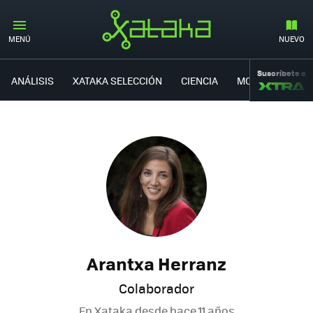
MENÚ
NUEVO
Suscríbete a
ANÁLISIS
XATAKA SELECCIÓN
CIENCIA
MOVILIDAD
Arantxa Herranz
Colaborador
En Xataka desde
hace 11 años