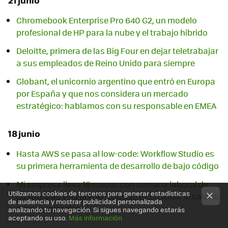
21 junio
Chromebook Enterprise Pro 640 G2, un modelo
profesional de HP para la nube y el trabajo híbrido
Deloitte, primera de las Big Four en dejar teletrabajar
a sus empleados de Reino Unido para siempre
Globant, el unicornio argentino que entró en Europa
por España y que nos considera un mercado
estratégico: hablamos con su responsable en EMEA
18 junio
Hasta AWS se pasa al low-code: Workflow Studio es
su primera herramienta de desarrollo de bajo código
Mi empresa lleva 18 meses con semana laboral de
Utilizamos cookies de terceros para generar estadísticas
cuatro días y mi primer consejo es no tocar el salario
de audiencia y mostrar publicidad personalizada
a los empleados
analizando tu navegación. Si sigues navegando estarás
aceptando su uso.
Más información