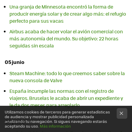
Una granja de Minnesota encontró la forma de
producir energía solar y de crear algo más: el refugio
perfecto para sus vacas
Airbus acaba de hacer volar el avión comercial con
más autonomía del mundo. Su objetivo: 22 horas
seguidas sin escala
05 junio
Steam Machine: todo lo que creemos saber sobre la
nueva consola de Valve
España incumple las normas con el registro de
viajeros. Bruselas le acaba de abrir un expediente y
le da dos meses para arreglarlo
Utilizamos cookies de terceros para generar estadísticas
de audiencia y mostrar publicidad personalizada
04 junio
analizando tu navegación. Si sigues navegando estarás
aceptando su uso.
Más información