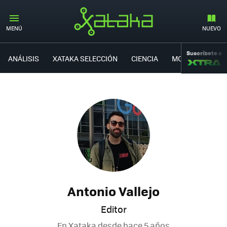
MENÚ
NUEVO
Suscríbete a
ANÁLISIS
XATAKA SELECCIÓN
CIENCIA
MOVILIDAD
Antonio Vallejo
Editor
En Xataka desde
hace 5 años