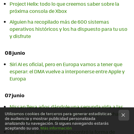
Project Helix: todo lo que creemos saber sobre la
próxima consola de Xbox
Alguien ha recopilado más de 600 sistemas
operativos históricos y los ha dispuesto para tu uso
y disfrute
08 junio
Siri AI es oficial, pero en Europa vamos a tener que
esperar: el DMA vuelve a interponerse entre Apple y
Europa
07 junio
Nissan lleva años dándole una segunda vida a las
baterías de sus coches. En Melilla las aprovechan
Utilizamos cookies de terceros para generar estadísticas
de audiencia y mostrar publicidad personalizada
como sistema antiapagones
analizando tu navegación. Si sigues navegando estarás
aceptando su uso.
Más información
Una granja de Minnesota encontró la forma de