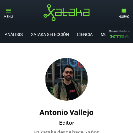
MENÚ
NUEVO
Suscríbete a
ANÁLISIS
XATAKA SELECCIÓN
CIENCIA
MOVILIDAD
Antonio Vallejo
Editor
En Xataka desde
hace 5 años