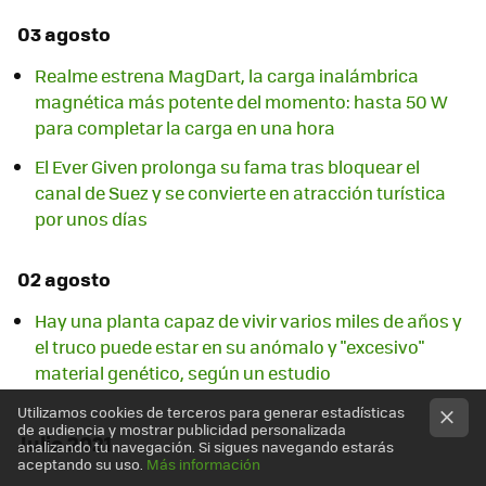
03 agosto
Realme estrena MagDart, la carga inalámbrica
magnética más potente del momento: hasta 50 W
para completar la carga en una hora
El Ever Given prolonga su fama tras bloquear el
canal de Suez y se convierte en atracción turística
por unos días
02 agosto
Hay una planta capaz de vivir varios miles de años y
el truco puede estar en su anómalo y "excesivo"
material genético, según un estudio
Utilizamos cookies de terceros para generar estadísticas
de audiencia y mostrar publicidad personalizada
Julio 2021
analizando tu navegación. Si sigues navegando estarás
aceptando su uso.
Más información