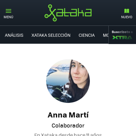
MENÚ
NUEVO
Suscríbete a
ANÁLISIS
XATAKA SELECCIÓN
CIENCIA
MOVILIDAD
Anna Martí
Colaborador
En Xataka desde
hace 11 años