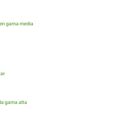
r en gama media
dar
 la gama alta