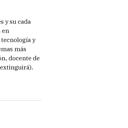
s y su cada
s en
 tecnología y
temas más
ión, docente de
extinguirá).