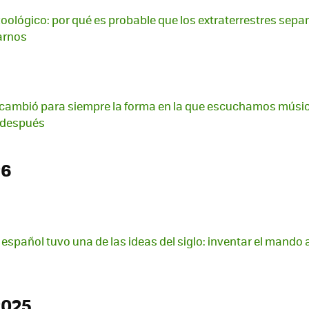
 zoológico: por qué es probable que los extraterrestres sepa
arnos
cambió para siempre la forma en la que escuchamos música
s después
26
 español tuvo una de las ideas del siglo: inventar el mando 
2025