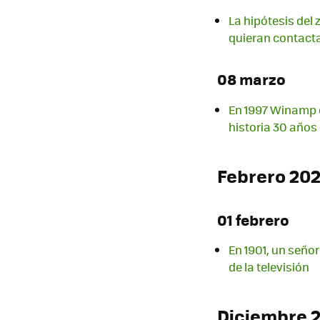
La hipótesis del
quieran contact
08 marzo
En 1997 Winamp 
historia 30 año
Febrero 20
01 febrero
En 1901, un señor
de la televisión
Diciembre 