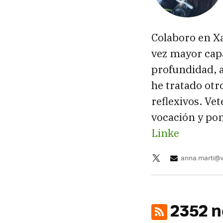
Colaboro en X
vez mayor capa
profundidad, a
he tratado ot
reflexivos. Ve
vocación y pon
Linke
anna.marti@
2352 n