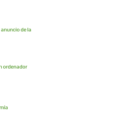
 anuncio de la
 un ordenador
omía