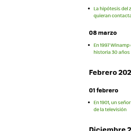
La hipótesis del
quieran contact
08 marzo
En 1997 Winamp 
historia 30 año
Febrero 20
01 febrero
En 1901, un señor
de la televisión
Diciembre 