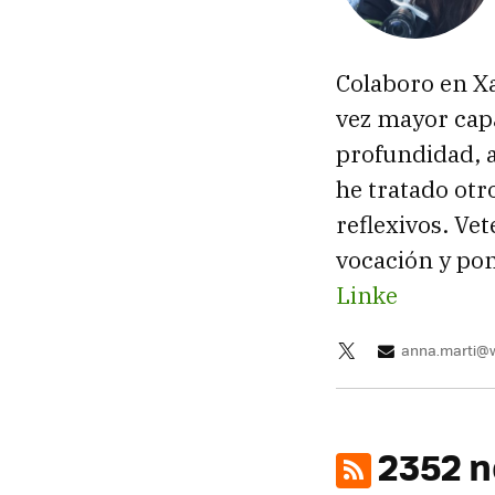
Colaboro en X
vez mayor capa
profundidad, a
he tratado ot
reflexivos. Ve
vocación y pon
Linke
anna.marti@
2352 n