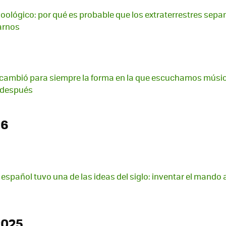
 zoológico: por qué es probable que los extraterrestres sepa
arnos
cambió para siempre la forma en la que escuchamos música
s después
26
 español tuvo una de las ideas del siglo: inventar el mando 
2025