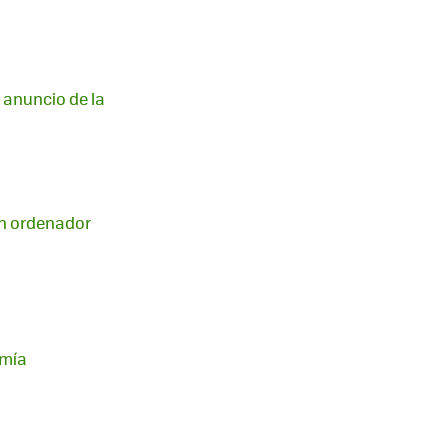
 anuncio de la
 un ordenador
omía