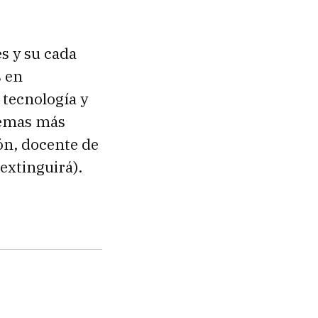
s y su cada
s en
 tecnología y
temas más
ión, docente de
extinguirá).