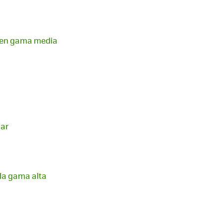
r en gama media
dar
 la gama alta