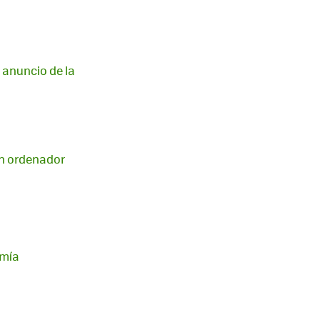
 anuncio de la
 un ordenador
omía