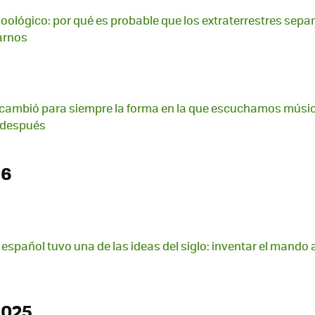
 zoológico: por qué es probable que los extraterrestres sepa
arnos
cambió para siempre la forma en la que escuchamos música
s después
26
 español tuvo una de las ideas del siglo: inventar el mando 
2025