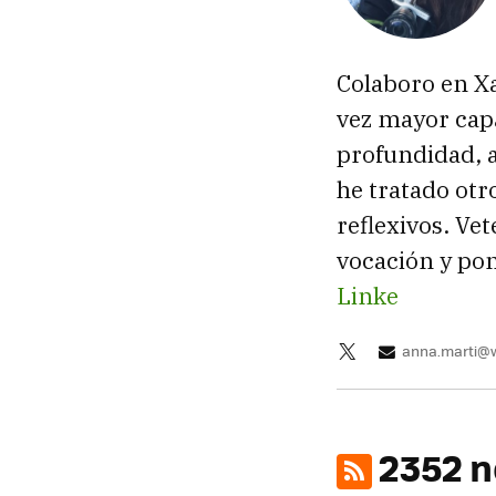
Colaboro en X
vez mayor capa
profundidad, a
he tratado ot
reflexivos. Ve
vocación y pon
Linke
anna.marti@
2352 n