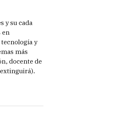
s y su cada
s en
 tecnología y
temas más
ión, docente de
extinguirá).