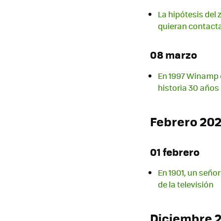
La hipótesis del
quieran contact
08 marzo
En 1997 Winamp 
historia 30 año
Febrero 20
01 febrero
En 1901, un señor
de la televisión
Diciembre 