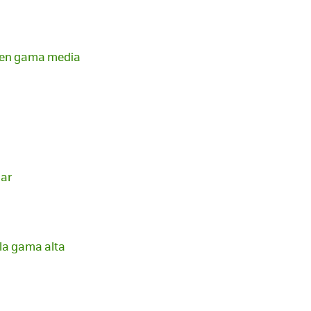
r en gama media
dar
 la gama alta