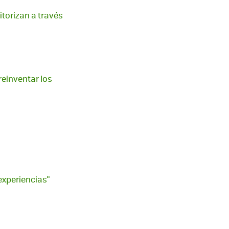
torizan a través
 reinventar los
"experiencias"