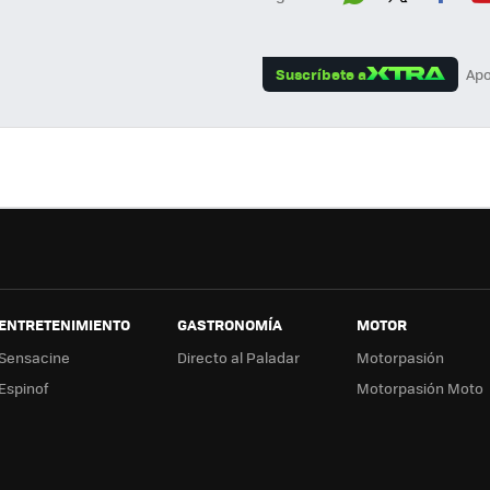
Wh
Twit
Fac
Y
ats
ter
ebo
tu
Suscríbete a
Apo
App
ok
e
ENTRETENIMIENTO
GASTRONOMÍA
MOTOR
Sensacine
Directo al Paladar
Motorpasión
Espinof
Motorpasión Moto