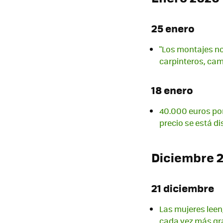
25 enero
"Los montajes no
carpinteros, cam
18 enero
40.000 euros por
precio se está d
Diciembre 
21 diciembre
Las mujeres leen
cada vez más g