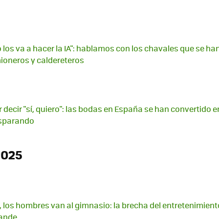
 los va a hacer la IA": hablamos con los chavales que se h
ioneros y caldereteros
 decir "sí, quiero": las bodas en España se han convertido e
isparando
2025
, los hombres van al gimnasio: la brecha del entretenimien
rande