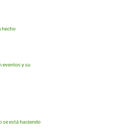
an hecho
n eventos y su
to se está haciendo