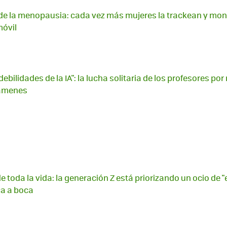
de la menopausia: cada vez más mujeres la trackean y moni
móvil
ebilidades de la IA": la lucha solitaria de los profesores por
xámenes
 de toda la vida: la generación Z está priorizando un ocio de 
ca a boca