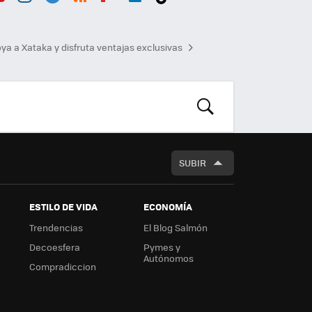
ou
Inst
Tele
RSS
Flip
Link
Tikt
b
agr
gra
boa
edI
ok
ya a Xataka y disfruta ventajas exclusivas
am
m
rd
n
BUSCAR
SUBIR
ESTILO DE VIDA
ECONOMÍA
Trendencias
El Blog Salmón
Decoesfera
Pymes y
Autónomos
Compradiccion