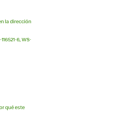
n la dirección
-116521-6, WS-
or qué este