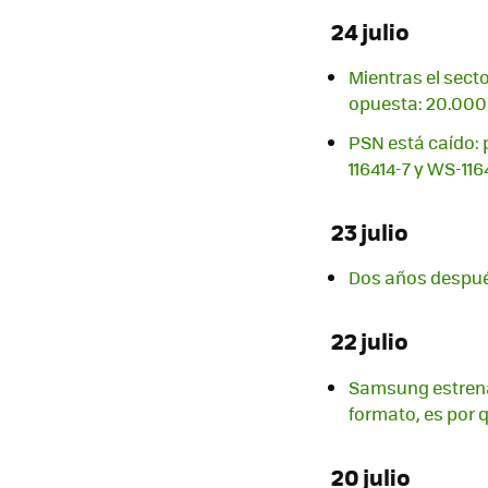
24 julio
Mientras el sect
opuesta: 20.000
PSN está caído: 
116414-7 y WS-11
23 julio
Dos años despué
22 julio
Samsung estrena 
formato, es por 
20 julio