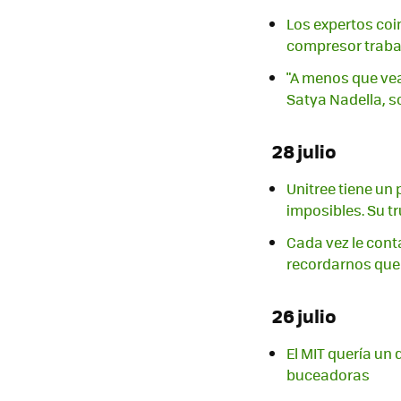
Los expertos coi
compresor traba
"A menos que vea
Satya Nadella, so
28 julio
Unitree tiene un
imposibles. Su t
Cada vez le cont
recordarnos que 
26 julio
El MIT quería un 
buceadoras