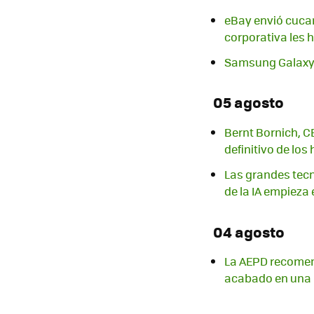
eBay envió cucar
corporativa les h
Samsung Galaxy Z
05 agosto
Bernt Bornich, C
definitivo de lo
Las grandes tecn
de la IA empieza 
04 agosto
La AEPD recomend
acabado en una 