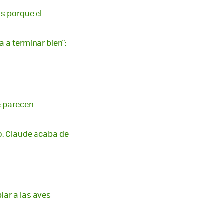
s porque el
 a terminar bien":
e parecen
o. Claude acaba de
iar a las aves