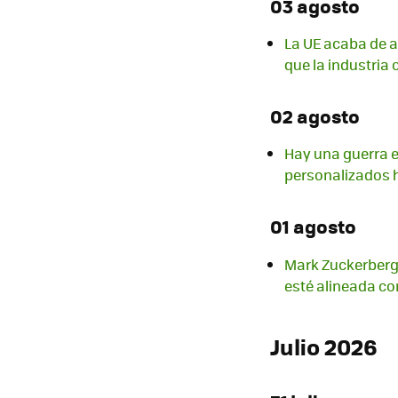
03 agosto
La UE acaba de ap
que la industria
02 agosto
Hay una guerra en
personalizados 
01 agosto
Mark Zuckerberg:
esté alineada con
Julio 2026