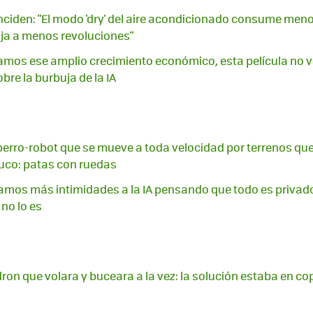
nciden: "El modo 'dry' del aire acondicionado consume meno
ja a menos revoluciones"
mos ese amplio crecimiento económico, esta película no va
bre la burbuja de la IA
 perro-robot que se mueve a toda velocidad por terrenos qu
ruco: patas con ruedas
amos más intimidades a la IA pensando que todo es privad
no lo es
dron que volara y buceara a la vez: la solución estaba en cop