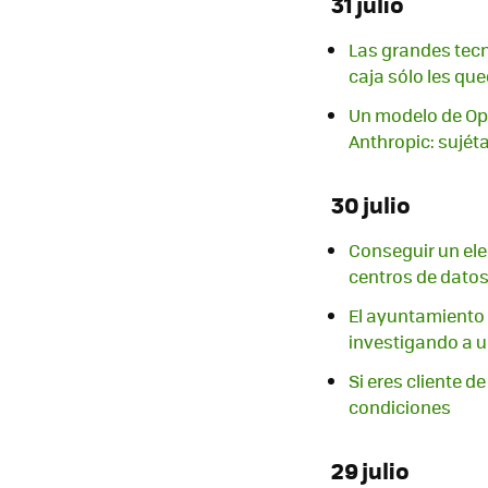
31 julio
Las grandes tecn
caja sólo les que
Un modelo de Op
Anthropic: sujét
30 julio
Conseguir un ele
centros de datos
El ayuntamiento
investigando a u
Si eres cliente 
condiciones
29 julio