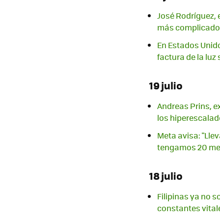
José Rodríguez, 
más complicado l
En Estados Unido
factura de la luz
19 julio
Andreas Prins, e
los hiperescalad
Meta avisa: "Ll
tengamos 20 mes
18 julio
Filipinas ya no s
constantes vital