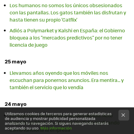
Los humanos no somos los únicos obsesionados
con las pantallas. Los gatos también las disfrutan y
hasta tienen su propio 'Catflix'
Adiós a Polymarket y Kalshi en España: el Gobierno
bloquea a los "mercados predictivos" por no tener
licencia de juego
25 mayo
Llevamos años oyendo que los móviles nos
escuchan para ponernos anuncios. Era mentira... y
también el servicio que lo vendía
24 mayo
Utilizamos cookies de terceros para generar estadísticas
Un ingeniero de Atlassian fue despedido. Acto
de audiencia y mostrar publicidad personalizada
seguido publicó un vídeo en YouTube explicando
analizando tu navegación. Si sigues navegando estarás
aceptando su uso.
Más información
cómo funciona la empresa