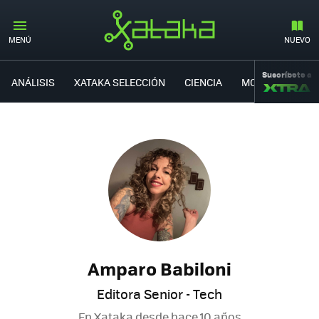
MENÚ
NUEVO
Suscríbete a
ANÁLISIS
XATAKA SELECCIÓN
CIENCIA
MOVILIDAD
Amparo Babiloni
Editora Senior - Tech
En Xataka desde
hace 10 años