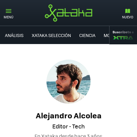
MENÚ
NUEVO
Suscríbete a
ANÁLISIS
XATAKA SELECCIÓN
CIENCIA
MOVILIDAD
Alejandro Alcolea
Editor - Tech
En Xataka desde
hace 3 años