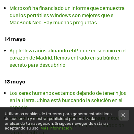
Microsoft ha financiado un informe que demuestra
que los portátiles Windows son mejores que el
MacBook Neo. Hay muchas preguntas
14 mayo
Apple lleva años afinando el iPhone en silencio en el
corazón de Madrid. Hemos entrado en su búnker
secreto para descubrirlo
13 mayo
Los seres humanos estamos dejando de tener hijos
en la Tierra. China está buscando la solución en el
espacio
Utilizamos cookies de terceros para generar estadísticas
Europa tenía planes muy ambiciosos para instalar
de audiencia y mostrar publicidad personalizada
analizando tu navegación. Si sigues navegando estarás
centros de datos hasta que miró algo: el estado de
aceptando su uso.
Más información
su red eléctrica