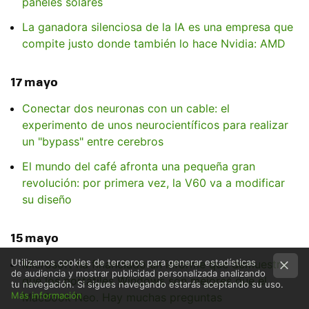
paneles solares
La ganadora silenciosa de la IA es una empresa que
compite justo donde también lo hace Nvidia: AMD
17 mayo
Conectar dos neuronas con un cable: el
experimento de unos neurocientíficos para realizar
un "bypass" entre cerebros
El mundo del café afronta una pequeña gran
revolución: por primera vez, la V60 va a modificar
su diseño
15 mayo
Utilizamos cookies de terceros para generar estadísticas
Microsoft ha financiado un informe que demuestra
de audiencia y mostrar publicidad personalizada analizando
que los portátiles Windows son mejores que el
tu navegación. Si sigues navegando estarás aceptando su uso.
Más información
MacBook Neo. Hay muchas preguntas