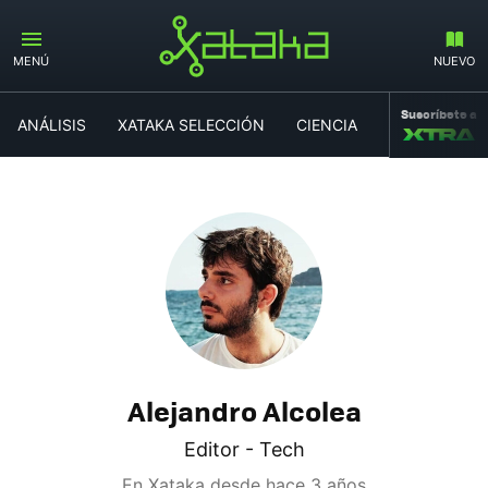
MENÚ
NUEVO
Suscríbete a
ANÁLISIS
XATAKA SELECCIÓN
CIENCIA
MOVILIDAD
Alejandro Alcolea
Editor - Tech
En Xataka desde
hace 3 años