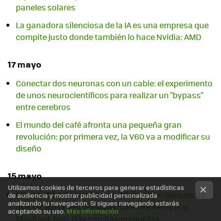
paneles solares
La ganadora silenciosa de la IA es una empresa que
compite justo donde también lo hace Nvidia: AMD
17 mayo
Conectar dos neuronas con un cable: el experimento
de unos neurocientíficos para realizar un "bypass"
entre cerebros
El mundo del café afronta una pequeña gran
revolución: por primera vez, la V60 va a modificar su
diseño
15 mayo
Utilizamos cookies de terceros para generar estadísticas
Microsoft ha financiado un informe que demuestra
de audiencia y mostrar publicidad personalizada
analizando tu navegación. Si sigues navegando estarás
que los portátiles Windows son mejores que el
aceptando su uso.
Más información
MacBook Neo. Hay muchas preguntas