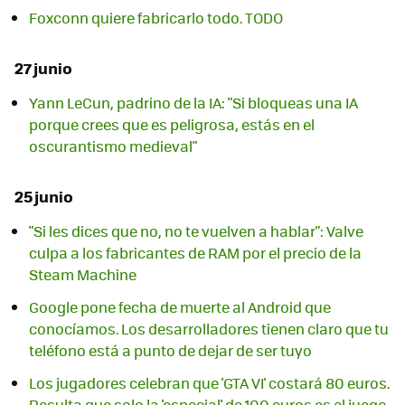
Foxconn quiere fabricarlo todo. TODO
27 junio
Yann LeCun, padrino de la IA: "Si bloqueas una IA
porque crees que es peligrosa, estás en el
oscurantismo medieval"
25 junio
"Si les dices que no, no te vuelven a hablar": Valve
culpa a los fabricantes de RAM por el precio de la
Steam Machine
Google pone fecha de muerte al Android que
conocíamos. Los desarrolladores tienen claro que tu
teléfono está a punto de dejar de ser tuyo
Los jugadores celebran que 'GTA VI' costará 80 euros.
Resulta que solo la 'especial' de 100 euros es el juego