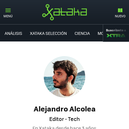
MENÚ
NUEVO
Suscríbete a
ANÁLISIS
XATAKA SELECCIÓN
CIENCIA
MOVILIDAD
Alejandro Alcolea
Editor - Tech
En Xataka desde
hace 3 años