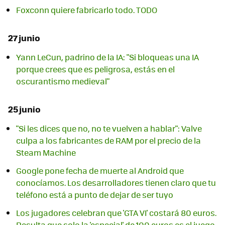
Foxconn quiere fabricarlo todo. TODO
27 junio
Yann LeCun, padrino de la IA: "Si bloqueas una IA
porque crees que es peligrosa, estás en el
oscurantismo medieval"
25 junio
"Si les dices que no, no te vuelven a hablar": Valve
culpa a los fabricantes de RAM por el precio de la
Steam Machine
Google pone fecha de muerte al Android que
conocíamos. Los desarrolladores tienen claro que tu
teléfono está a punto de dejar de ser tuyo
Los jugadores celebran que 'GTA VI' costará 80 euros.
Resulta que solo la 'especial' de 100 euros es el juego