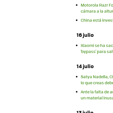
Motorola Razr Fo
cámara a la altur
China está inves
16 julio
Xiaomi se ha sac
'bypass' para sal
14 julio
Satya Nadella, C
lo que creas deb
Ante la falta de
un material inus
13 julio