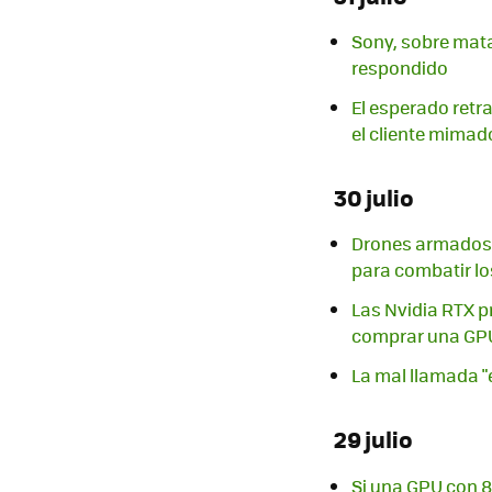
Sony, sobre mata
respondido
El esperado retr
el cliente mimado
30 julio
Drones armados c
para combatir lo
Las Nvidia RTX p
comprar una GP
La mal llamada "e
29 julio
Si una GPU con 8