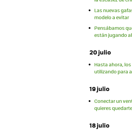
Las nuevas gafas
modelo a evitar
Pensábamos que l
están jugando a
20 julio
Hasta ahora, los
utilizando para 
19 julio
Conectar un vent
quieres quedarte
18 julio