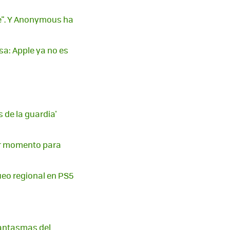
te". Y Anonymous ha
sa: Apple ya no es
 de la guardia'
eor momento para
queo regional en PS5
 fantasmas del