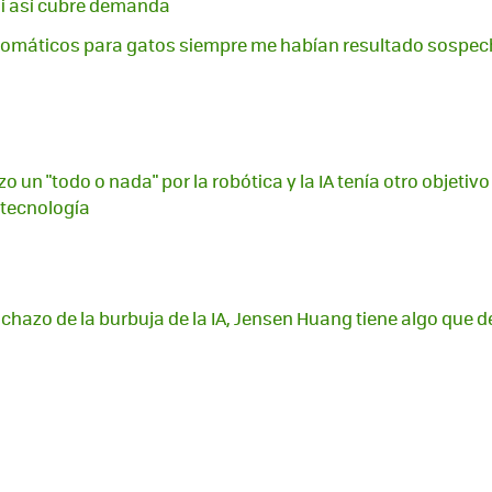
ni así cubre demanda
tomáticos para gatos siempre me habían resultado sospec
a
 un "todo o nada" por la robótica y la IA tenía otro objetiv
otecnología
chazo de la burbuja de la IA, Jensen Huang tiene algo que de