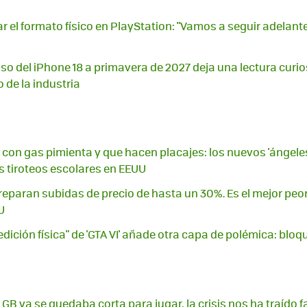
r el formato físico en PlayStation: "Vamos a seguir adelan
aso del iPhone 18 a primavera de 2027 deja una lectura curio
 de la industria
on gas pimienta y que hacen placajes: los nuevos 'ángeles
s tiroteos escolares en EEUU
reparan subidas de precio de hasta un 30%. Es el mejor p
U
dición física" de 'GTA VI' añade otra capa de polémica: blo
 GB ya se quedaba corta para jugar, la crisis nos ha traído