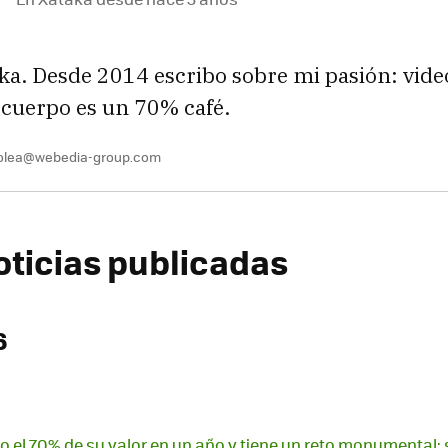
ka. Desde 2014 escribo sobre mi pasión: vide
 cuerpo es un 70% café.
colea@webedia-group.com
oticias publicadas
6
o el 70% de su valor en un año y tiene un reto monumental: 