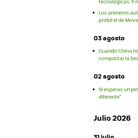
tecnológicas. Y 
Los areneros au
probé el de Mov
03 agosto
Cuando China hizo
conquistar la bi
02 agosto
Si esperas un pin
diferente"
Julio 2026
31 julio