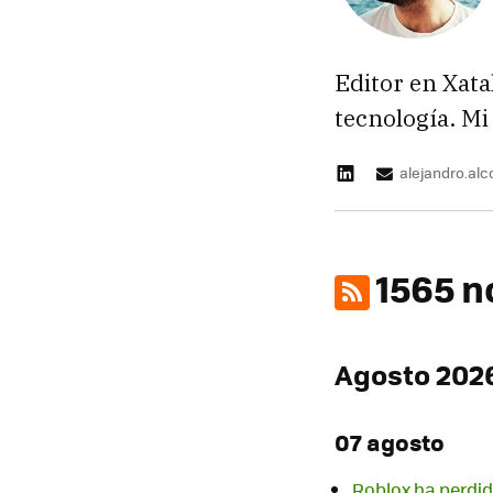
Editor en Xata
tecnología. Mi
alejandro.al
1565 n
Agosto 202
07 agosto
Roblox ha perdid