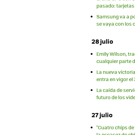
pasado: tarjetas
Samsung va a pon
se vaya con los 
28 julio
Emily Wilson, tra
cualquier parte d
La nueva victoria
entra en vigor el 3
La caída de serv
futuro de los vi
27 julio
"Cuatro chips de
la escasez de ch