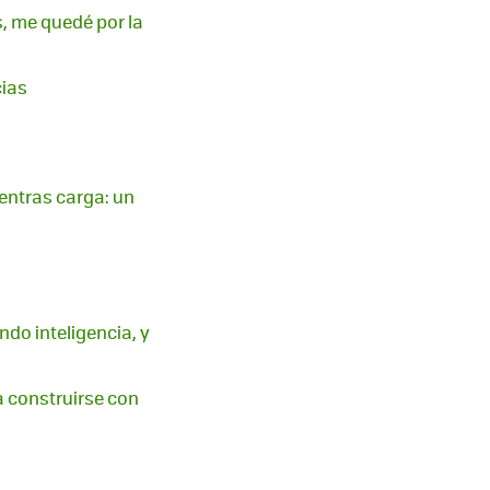
s, me quedé por la
cias
ientras carga: un
do inteligencia, y
a construirse con