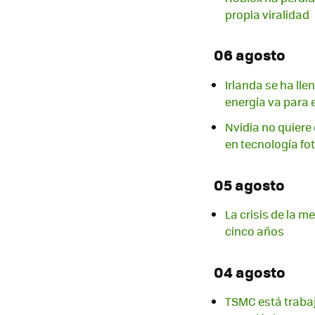
propia viralidad
06 agosto
Irlanda se ha ll
energía va para e
Nvidia no quiere 
en tecnología fo
05 agosto
La crisis de la 
cinco años
04 agosto
TSMC está trabaj