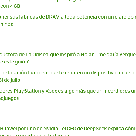
 con 4 GB
er sus fábricas de DRAM a toda potencia con un claro obje
chinos
ductora de 'La Odisea' que inspiró a Nolan: "me daría vergü
e este guión"
 de la Unión Europea: que te reparen un dispositivo incluso
1 de julio
idores PlayStation y Xbox es algo más que un incordio: es u
deojuegos
 Huawei por uno de Nvidia": el CEO de DeepSeek explica có
ips en su coartada estratégica