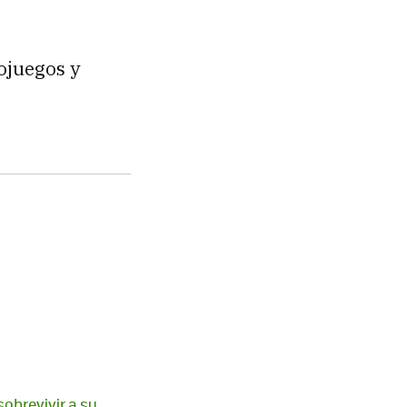
ojuegos y
sobrevivir a su