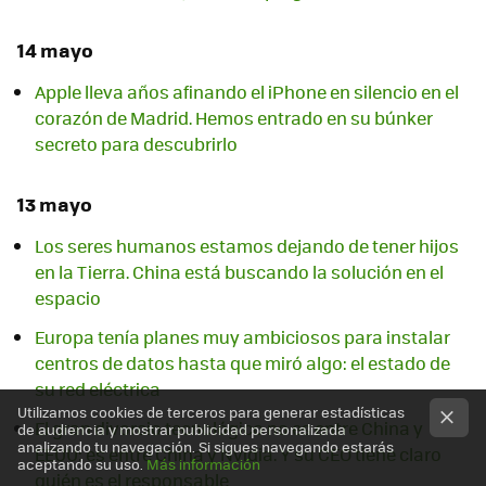
14 mayo
Apple lleva años afinando el iPhone en silencio en el
corazón de Madrid. Hemos entrado en su búnker
secreto para descubrirlo
13 mayo
Los seres humanos estamos dejando de tener hijos
en la Tierra. China está buscando la solución en el
espacio
Europa tenía planes muy ambiciosos para instalar
centros de datos hasta que miró algo: el estado de
su red eléctrica
Utilizamos cookies de terceros para generar estadísticas
El gran divorcio tecnológico no es entre China y
de audiencia y mostrar publicidad personalizada
analizando tu navegación. Si sigues navegando estarás
EEUU: es entre China y Nvidia. Y su CEO tiene claro
aceptando su uso.
Más información
quién es el responsable