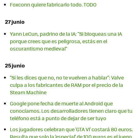
Foxconn quiere fabricarlo todo. TODO
27 junio
Yann LeCun, padrino de la IA: "Si bloqueas una IA
porque crees que es peligrosa, estás en el
oscurantismo medieval"
25 junio
"Si les dices que no, no te vuelven a hablar": Valve
culpa a los fabricantes de RAM por el precio de la
Steam Machine
Google pone fecha de muerte al Android que
conocíamos. Los desarrolladores tienen claro que tu
teléfono está a punto de dejar de ser tuyo
Los jugadores celebran que 'GTA VI' costará 80 euros.
Resulta que solo la 'especial' de 100 euros es el juego