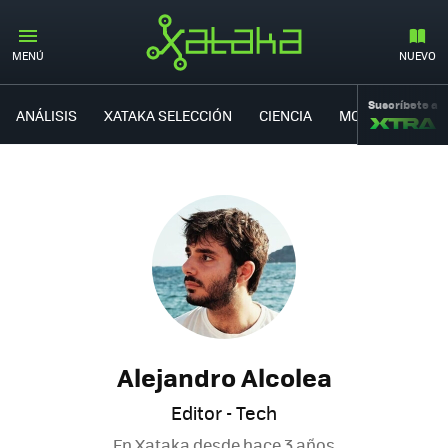
MENÚ
NUEVO
Suscríbete a
ANÁLISIS
XATAKA SELECCIÓN
CIENCIA
MOVILIDAD
Alejandro Alcolea
Editor - Tech
En Xataka desde
hace 3 años