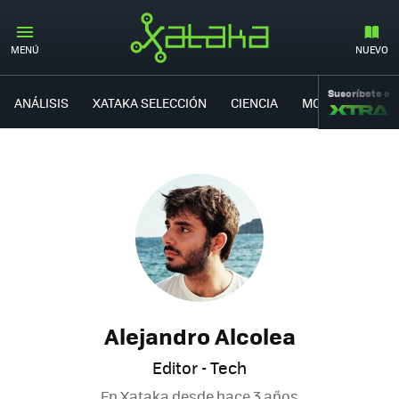
MENÚ
NUEVO
Suscríbete a
ANÁLISIS
XATAKA SELECCIÓN
CIENCIA
MOVILIDAD
Alejandro Alcolea
Editor - Tech
En Xataka desde
hace 3 años