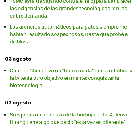
TSMC está trabajando contra el reloj para satisfacer
las exigencias de las grandes tecnológicas. Y ni así
cubre demanda
Los areneros automáticos para gatos siempre me
habían resultado sospechosos. Hasta qué probé el
de Mova
03 agosto
Cuando China hizo un "todo o nada" por la robótica y
la IA tenía otro objetivo en mente: conquistar la
biotecnología
02 agosto
Si esperas un pinchazo de la burbuja de la IA, Jensen
Huang tiene algo que decir: "esta vez es diferente"