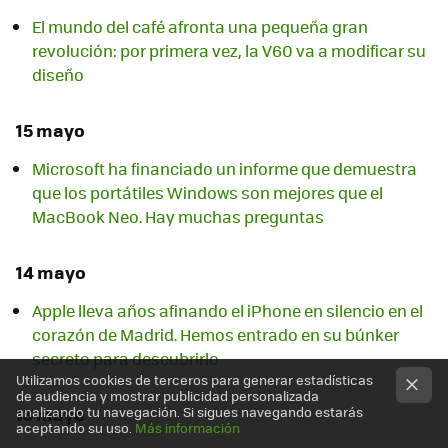
El mundo del café afronta una pequeña gran
revolución: por primera vez, la V60 va a modificar su
diseño
15 mayo
Microsoft ha financiado un informe que demuestra
que los portátiles Windows son mejores que el
MacBook Neo. Hay muchas preguntas
14 mayo
Apple lleva años afinando el iPhone en silencio en el
corazón de Madrid. Hemos entrado en su búnker
secreto para descubrirlo
Utilizamos cookies de terceros para generar estadísticas
de audiencia y mostrar publicidad personalizada
13 mayo
analizando tu navegación. Si sigues navegando estarás
aceptando su uso.
Más información