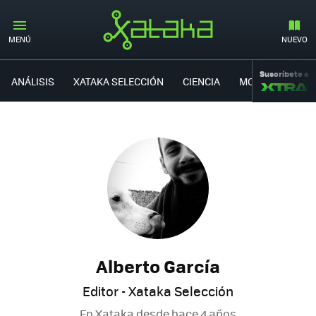
MENÚ
NUEVO
Suscríbete a
ANÁLISIS
XATAKA SELECCIÓN
CIENCIA
MOVILIDAD
Alberto García
Editor - Xataka Selección
En Xataka desde
hace 4 años