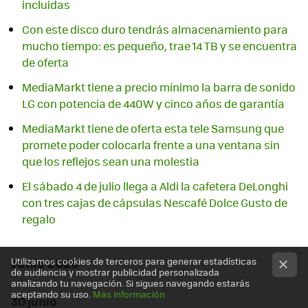
incluidas
Con este disco duro tendrás almacenamiento para
mucho tiempo: es pequeño, trae 14 TB y se encuentra
de oferta
MediaMarkt tiene a precio mínimo la barra de sonido
LG con potencia de 440W y cinco años de garantía
MediaMarkt tiene de oferta esta tele Samsung que
promete poder colocarla frente a una ventana sin
que los reflejos sean una molestia
El sábado 4 de julio llega a Aldi la cafetera DeLonghi
con tres cajas de cápsulas Nescafé Dolce Gusto de
regalo
Junio 2026
Utilizamos cookies de terceros para generar estadísticas
de audiencia y mostrar publicidad personalizada
analizando tu navegación. Si sigues navegando estarás
aceptando su uso.
Más información
30 junio