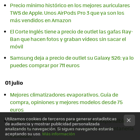
Precio mínimo histórico en los mejores auriculares
TWS de Apple. Unos AirPods Pro 3 que ya son los
más vendidos en Amazon
El Corte Inglés tiene a precio de outlet las gafas Ray-
Ban que hacen fotos y graban vídeos sin sacar el
móvil
Samsung deja a precio de outlet su Galaxy S26: ya lo
puedes comprar por 711 euros
01 julio
Mejores climatizadores evaporativos. Guía de
compra, opiniones y mejores modelos desde 75
euros
Utilizamos cookies de terceros para generar estadísticas
Amazon tiene esta casa prefabricada expandible
de audiencia y mostrar publicidad personalizada
con cocina, baño e instalación eléctrica y fontanería
analizando tu navegación. Si sigues navegando estarás
aceptando su uso.
Más información
incluidas