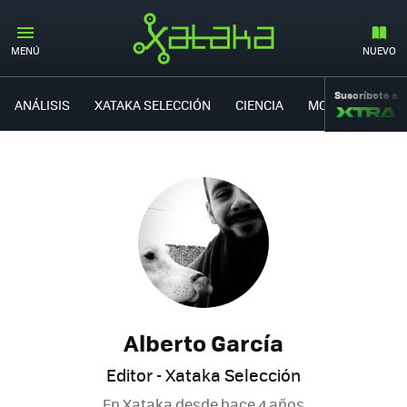
MENÚ
NUEVO
Suscríbete a
ANÁLISIS
XATAKA SELECCIÓN
CIENCIA
MOVILIDAD
Alberto García
Editor - Xataka Selección
En Xataka desde
hace 4 años