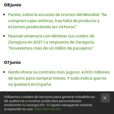
08 junio
Panini, sobre la escasez de cromos del Mundial: "Se
compran cajas enteras, hay falta de producto y
estamos produciendo las 24 horas"
Ryanair amenaza con eliminar sus vuelos de
Zaragoza en 2027. La respuesta de Zaragoza:
"moveremos más de un millón de pasajeros"
07 junio
Renfe ofrece su contrato más jugoso: 4.000 millones
de euros para comprar trenes. Y todo indica que no
se quedará en España
El problema de los coches estadounidenses en
Utilizamos cookies de terceros para generar estadísticas
Europa no son los aranceles: es que no nos
de audiencia y mostrar publicidad personalizada
analizando tu navegación. Si sigues navegando estarás
interesan lo más mínimo
aceptando su uso.
Más información