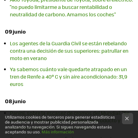
"no puedo limitarme a buscar rentabilidad o
neutralidad de carbono. Amamos los coches"
09 junio
Los agentes de la Guardia Civil se están rebelando
contra una decisión de sus superiores: patrullar en
moto en verano
Ya sabemos cuánto vale quedarte atrapado en un
tren de Renfe a 40º C y sin aire acondicionado: 31,9
euros
08 junio
Panini, sobre la escasez de cromos del Mundial: "Se
Utilizamos cookies de terceros para generar estadísticas
compran cajas enteras, hay falta de producto y
de audiencia y mostrar publicidad personalizada
analizando tu navegación. Si sigues navegando estarás
estamos produciendo las 24 horas"
aceptando su uso.
Más información